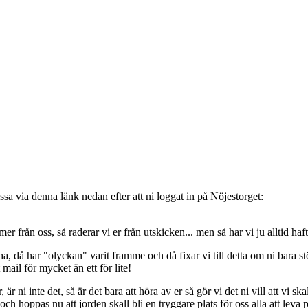
sa via denna länk nedan efter att ni loggat in på Nöjestorget:
oss, så raderar vi er från utskicken... men så har vi ju alltid haft de
, då har "olyckan" varit framme och då fixar vi till detta om ni bara stöt
t mail för mycket än ett för lite!
ni inte det, så är det bara att höra av er så gör vi det ni vill att vi ska
 hoppas nu att jorden skall bli en tryggare plats för oss alla att leva 