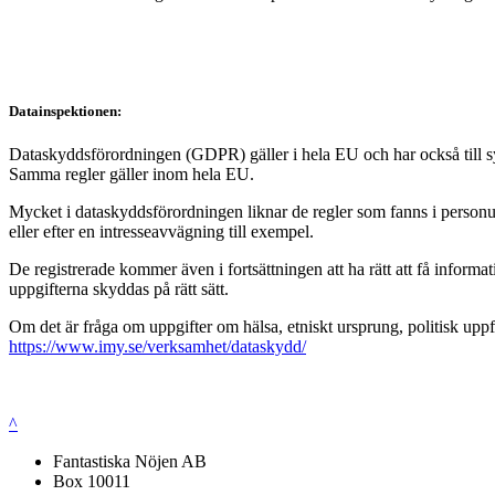
Datainspektionen:
Dataskyddsförordningen (GDPR) gäller i hela EU och har också till syft
Samma regler gäller inom hela EU.
Mycket i dataskyddsförordningen liknar de regler som fanns i personup
eller efter en intresseavvägning till exempel.
De registrerade kommer även i fortsättningen att ha rätt att få infor
uppgifterna skyddas på rätt sätt.
Om det är fråga om uppgifter om hälsa, etniskt ursprung, politisk uppf
https://www.imy.se/verksamhet/dataskydd/
^
Fantastiska Nöjen AB
Box 10011