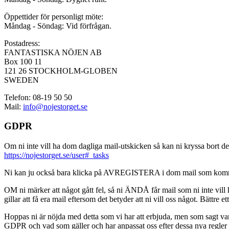
Öppettider för personligt möte:
Måndag - Söndag: Vid förfrågan.
Postadress:
FANTASTISKA NÖJEN AB
Box 100 11
121 26 STOCKHOLM-GLOBEN
SWEDEN
Telefon: 08-19 50 50
Mail:
info@nojestorget.se
GDPR
Om ni inte vill ha dom dagliga mail-utskicken så kan ni kryssa bort des
https://nojestorget.se/user#_tasks
Ni kan ju också bara klicka på AVREGISTERA i dom mail som kommer från 
OM ni märker att något gått fel, så ni ÄNDÅ får mail som ni inte vill ha
gillar att få era mail eftersom det betyder att ni vill oss något. Bättre et
Hoppas ni är nöjda med detta som vi har att erbjuda, men som sagt var, är 
GDPR och vad som gäller och har anpassat oss efter dessa nya regler och