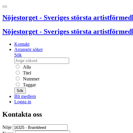
Nöjestorget - Sveriges största artistförmedl
Nöjestorget - Sveriges största artistförmedl
Kontakt
Arrangör söker
Sök
Alla
Titel
Nummer
Taggar
Sök
Bli medlem
Logga in
Kontakta oss
Nöje