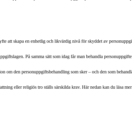
e att skapa en enhetlig och likvärdig nivå för skyddet av personuppgifte
pgiftslagen. På samma sätt som idag får man behandla personuppgifter m
mation om den personuppgiftsbehandling som sker – och den som behandlar 
attning eller religiös tro ställs särskilda krav. Här nedan kan du läsa 