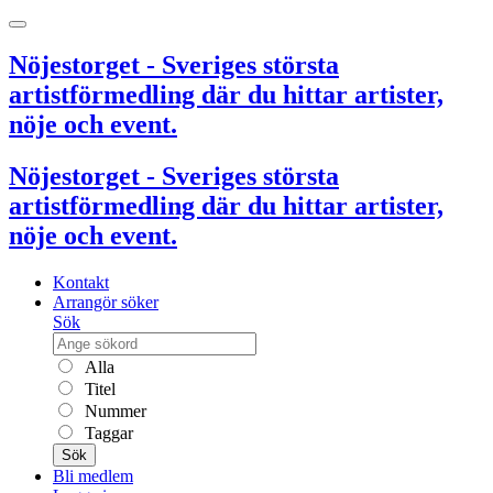
Nöjestorget - Sveriges största
artistförmedling där du hittar artister,
nöje och event.
Nöjestorget - Sveriges största
artistförmedling där du hittar artister,
nöje och event.
Kontakt
Arrangör söker
Sök
Alla
Titel
Nummer
Taggar
Sök
Bli medlem