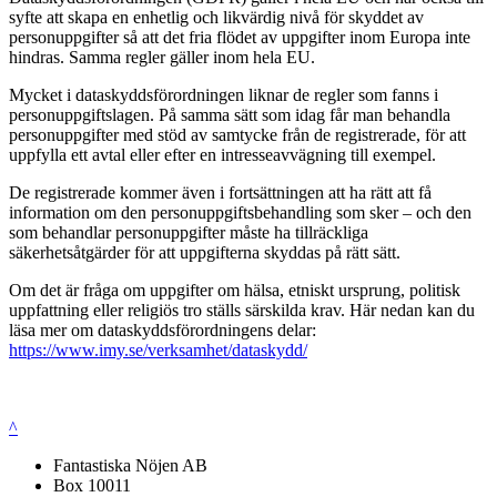
syfte att skapa en enhetlig och likvärdig nivå för skyddet av
personuppgifter så att det fria flödet av uppgifter inom Europa inte
hindras. Samma regler gäller inom hela EU.
Mycket i dataskyddsförordningen liknar de regler som fanns i
personuppgiftslagen. På samma sätt som idag får man behandla
personuppgifter med stöd av samtycke från de registrerade, för att
uppfylla ett avtal eller efter en intresseavvägning till exempel.
De registrerade kommer även i fortsättningen att ha rätt att få
information om den personuppgiftsbehandling som sker – och den
som behandlar personuppgifter måste ha tillräckliga
säkerhetsåtgärder för att uppgifterna skyddas på rätt sätt.
Om det är fråga om uppgifter om hälsa, etniskt ursprung, politisk
uppfattning eller religiös tro ställs särskilda krav. Här nedan kan du
läsa mer om dataskyddsförordningens delar:
https://www.imy.se/verksamhet/dataskydd/
^
Fantastiska Nöjen AB
Box 10011