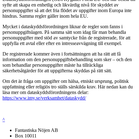
syfte att skapa en enhetlig och likvärdig nivå för skyddet av
personuppgifter så att det fria flödet av uppgifter inom Europa inte
hindras. Samma regler gäller inom hela EU.
Mycket i dataskyddsförordningen liknar de regler som fanns i
personuppgiftslagen. På samma sätt som idag får man behandla
personuppgifter med stöd av samtycke från de registrerade, för att
uppfylla ett avtal eller efter en intresseavvägning till exempel.
De registrerade kommer även i fortsättningen att ha rätt att få
information om den personuppgiftsbehandling som sker – och den
som behandlar personuppgifter måste ha tillräckliga
säkerhetsåtgärder för att uppgifterna skyddas på rätt sätt.
Om det är fråga om uppgifter om hälsa, etniskt ursprung, politisk
uppfattning eller religiös tro ställs särskilda krav. Här nedan kan du
läsa mer om dataskyddsförordningens delar:
https://www.imy.se/verksamhet/dataskydd/
^
Fantastiska Nöjen AB
Box 10011