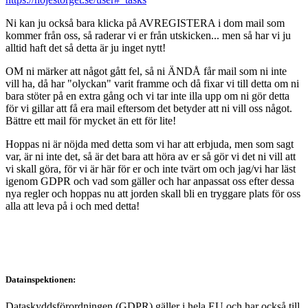
Ni kan ju också bara klicka på AVREGISTERA i dom mail som
kommer från oss, så raderar vi er från utskicken... men så har vi ju
alltid haft det så detta är ju inget nytt!
OM ni märker att något gått fel, så ni ÄNDÅ får mail som ni inte
vill ha, då har "olyckan" varit framme och då fixar vi till detta om ni
bara stöter på en extra gång och vi tar inte illa upp om ni gör detta
för vi gillar att få era mail eftersom det betyder att ni vill oss något.
Bättre ett mail för mycket än ett för lite!
Hoppas ni är nöjda med detta som vi har att erbjuda, men som sagt
var, är ni inte det, så är det bara att höra av er så gör vi det ni vill att
vi skall göra, för vi är här för er och inte tvärt om och jag/vi har läst
igenom GDPR och vad som gäller och har anpassat oss efter dessa
nya regler och hoppas nu att jorden skall bli en tryggare plats för oss
alla att leva på i och med detta!
Datainspektionen:
Dataskyddsförordningen (GDPR) gäller i hela EU och har också till