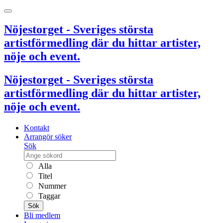
Nöjestorget - Sveriges största
artistförmedling där du hittar artister,
nöje och event.
Nöjestorget - Sveriges största
artistförmedling där du hittar artister,
nöje och event.
Kontakt
Arrangör söker
Sök
Alla
Titel
Nummer
Taggar
Sök
Bli medlem