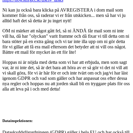
Ni kan ju också bara klicka på AVREGISTERA i dom mail som
kommer från oss, så raderar vi er från utskicken... men så har vi ju
alltid haft det så detta är ju inget nytt!
OM ni märker att något gått fel, så ni ÄNDÅ får mail som ni inte
vill ha, då har "olyckan" varit framme och då fixar vi till detta om ni
bara stöter på en extra gång och vi tar inte illa upp om ni gör detta
för vi gillar att få era mail eftersom det betyder att ni vill oss något.
Bättre ett mail för mycket än ett för lite!
Hoppas ni är nöjda med detta som vi har att erbjuda, men som sagt
var, är ni inte det, så är det bara att höra av er så gör vi det ni vill att
vi skall göra, för vi är här för er och inte tvärt om och jag/vi har läst
igenom GDPR och vad som gäller och har anpassat oss efter dessa
nya regler och hoppas nu att jorden skall bli en tryggare plats för oss
alla att leva på i och med detta!
Datainspektionen:
Dataskyddsförordningen (GDPR) gäller i hela EU och har också till