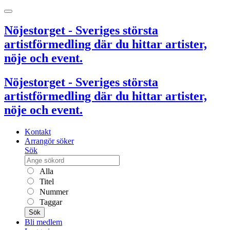
Nöjestorget - Sveriges största
artistförmedling där du hittar artister,
nöje och event.
Nöjestorget - Sveriges största
artistförmedling där du hittar artister,
nöje och event.
Kontakt
Arrangör söker
Sök
Alla
Titel
Nummer
Taggar
Sök
Bli medlem