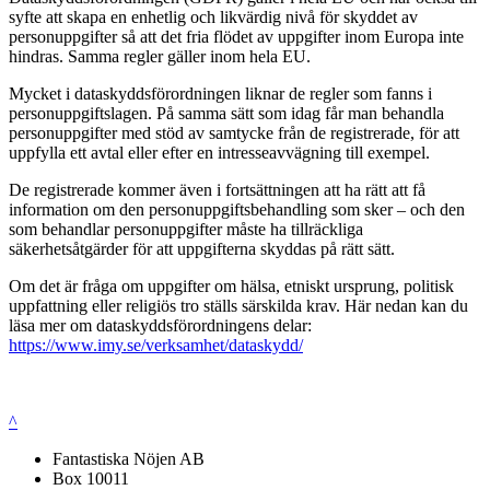
syfte att skapa en enhetlig och likvärdig nivå för skyddet av
personuppgifter så att det fria flödet av uppgifter inom Europa inte
hindras. Samma regler gäller inom hela EU.
Mycket i dataskyddsförordningen liknar de regler som fanns i
personuppgiftslagen. På samma sätt som idag får man behandla
personuppgifter med stöd av samtycke från de registrerade, för att
uppfylla ett avtal eller efter en intresseavvägning till exempel.
De registrerade kommer även i fortsättningen att ha rätt att få
information om den personuppgiftsbehandling som sker – och den
som behandlar personuppgifter måste ha tillräckliga
säkerhetsåtgärder för att uppgifterna skyddas på rätt sätt.
Om det är fråga om uppgifter om hälsa, etniskt ursprung, politisk
uppfattning eller religiös tro ställs särskilda krav. Här nedan kan du
läsa mer om dataskyddsförordningens delar:
https://www.imy.se/verksamhet/dataskydd/
^
Fantastiska Nöjen AB
Box 10011