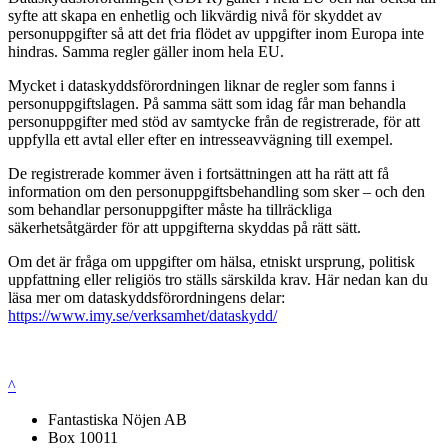
syfte att skapa en enhetlig och likvärdig nivå för skyddet av
personuppgifter så att det fria flödet av uppgifter inom Europa inte
hindras. Samma regler gäller inom hela EU.
Mycket i dataskyddsförordningen liknar de regler som fanns i
personuppgiftslagen. På samma sätt som idag får man behandla
personuppgifter med stöd av samtycke från de registrerade, för att
uppfylla ett avtal eller efter en intresseavvägning till exempel.
De registrerade kommer även i fortsättningen att ha rätt att få
information om den personuppgiftsbehandling som sker – och den
som behandlar personuppgifter måste ha tillräckliga
säkerhetsåtgärder för att uppgifterna skyddas på rätt sätt.
Om det är fråga om uppgifter om hälsa, etniskt ursprung, politisk
uppfattning eller religiös tro ställs särskilda krav. Här nedan kan du
läsa mer om dataskyddsförordningens delar:
https://www.imy.se/verksamhet/dataskydd/
^
Fantastiska Nöjen AB
Box 10011