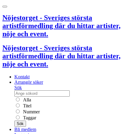
Nöjestorget - Sveriges största
artistförmedling där du hittar artister,
nöje och event.
Nöjestorget - Sveriges största
artistförmedling där du hittar artister,
nöje och event.
Kontakt
Arrangör söker
Sök
Alla
Titel
Nummer
Taggar
Sök
Bli medlem