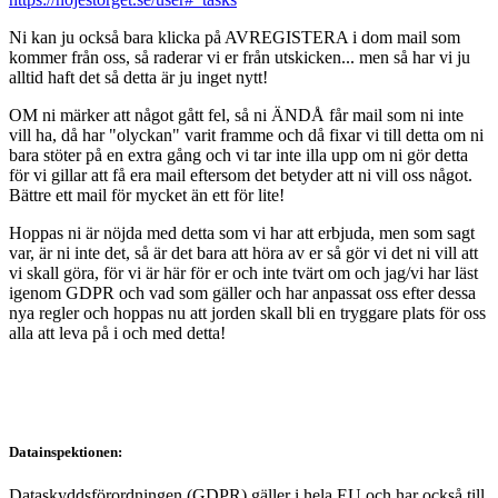
Ni kan ju också bara klicka på AVREGISTERA i dom mail som
kommer från oss, så raderar vi er från utskicken... men så har vi ju
alltid haft det så detta är ju inget nytt!
OM ni märker att något gått fel, så ni ÄNDÅ får mail som ni inte
vill ha, då har "olyckan" varit framme och då fixar vi till detta om ni
bara stöter på en extra gång och vi tar inte illa upp om ni gör detta
för vi gillar att få era mail eftersom det betyder att ni vill oss något.
Bättre ett mail för mycket än ett för lite!
Hoppas ni är nöjda med detta som vi har att erbjuda, men som sagt
var, är ni inte det, så är det bara att höra av er så gör vi det ni vill att
vi skall göra, för vi är här för er och inte tvärt om och jag/vi har läst
igenom GDPR och vad som gäller och har anpassat oss efter dessa
nya regler och hoppas nu att jorden skall bli en tryggare plats för oss
alla att leva på i och med detta!
Datainspektionen:
Dataskyddsförordningen (GDPR) gäller i hela EU och har också till