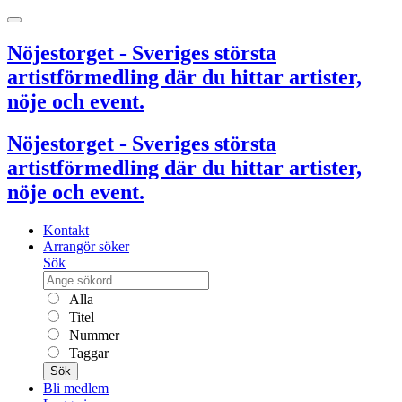
Nöjestorget - Sveriges största
artistförmedling där du hittar artister,
nöje och event.
Nöjestorget - Sveriges största
artistförmedling där du hittar artister,
nöje och event.
Kontakt
Arrangör söker
Sök
Alla
Titel
Nummer
Taggar
Sök
Bli medlem