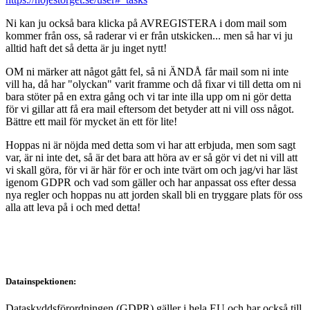
Ni kan ju också bara klicka på AVREGISTERA i dom mail som
kommer från oss, så raderar vi er från utskicken... men så har vi ju
alltid haft det så detta är ju inget nytt!
OM ni märker att något gått fel, så ni ÄNDÅ får mail som ni inte
vill ha, då har "olyckan" varit framme och då fixar vi till detta om ni
bara stöter på en extra gång och vi tar inte illa upp om ni gör detta
för vi gillar att få era mail eftersom det betyder att ni vill oss något.
Bättre ett mail för mycket än ett för lite!
Hoppas ni är nöjda med detta som vi har att erbjuda, men som sagt
var, är ni inte det, så är det bara att höra av er så gör vi det ni vill att
vi skall göra, för vi är här för er och inte tvärt om och jag/vi har läst
igenom GDPR och vad som gäller och har anpassat oss efter dessa
nya regler och hoppas nu att jorden skall bli en tryggare plats för oss
alla att leva på i och med detta!
Datainspektionen:
Dataskyddsförordningen (GDPR) gäller i hela EU och har också till