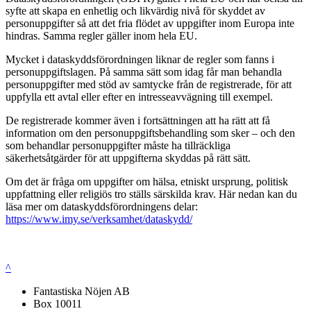
syfte att skapa en enhetlig och likvärdig nivå för skyddet av
personuppgifter så att det fria flödet av uppgifter inom Europa inte
hindras. Samma regler gäller inom hela EU.
Mycket i dataskyddsförordningen liknar de regler som fanns i
personuppgiftslagen. På samma sätt som idag får man behandla
personuppgifter med stöd av samtycke från de registrerade, för att
uppfylla ett avtal eller efter en intresseavvägning till exempel.
De registrerade kommer även i fortsättningen att ha rätt att få
information om den personuppgiftsbehandling som sker – och den
som behandlar personuppgifter måste ha tillräckliga
säkerhetsåtgärder för att uppgifterna skyddas på rätt sätt.
Om det är fråga om uppgifter om hälsa, etniskt ursprung, politisk
uppfattning eller religiös tro ställs särskilda krav. Här nedan kan du
läsa mer om dataskyddsförordningens delar:
https://www.imy.se/verksamhet/dataskydd/
^
Fantastiska Nöjen AB
Box 10011