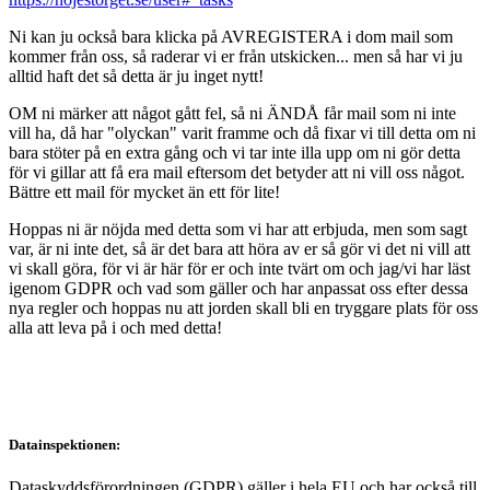
Ni kan ju också bara klicka på AVREGISTERA i dom mail som
kommer från oss, så raderar vi er från utskicken... men så har vi ju
alltid haft det så detta är ju inget nytt!
OM ni märker att något gått fel, så ni ÄNDÅ får mail som ni inte
vill ha, då har "olyckan" varit framme och då fixar vi till detta om ni
bara stöter på en extra gång och vi tar inte illa upp om ni gör detta
för vi gillar att få era mail eftersom det betyder att ni vill oss något.
Bättre ett mail för mycket än ett för lite!
Hoppas ni är nöjda med detta som vi har att erbjuda, men som sagt
var, är ni inte det, så är det bara att höra av er så gör vi det ni vill att
vi skall göra, för vi är här för er och inte tvärt om och jag/vi har läst
igenom GDPR och vad som gäller och har anpassat oss efter dessa
nya regler och hoppas nu att jorden skall bli en tryggare plats för oss
alla att leva på i och med detta!
Datainspektionen:
Dataskyddsförordningen (GDPR) gäller i hela EU och har också till