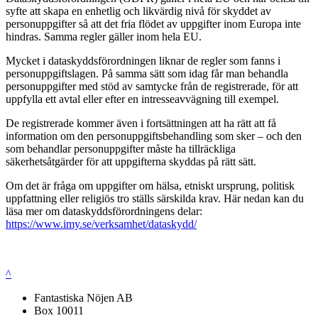
syfte att skapa en enhetlig och likvärdig nivå för skyddet av
personuppgifter så att det fria flödet av uppgifter inom Europa inte
hindras. Samma regler gäller inom hela EU.
Mycket i dataskyddsförordningen liknar de regler som fanns i
personuppgiftslagen. På samma sätt som idag får man behandla
personuppgifter med stöd av samtycke från de registrerade, för att
uppfylla ett avtal eller efter en intresseavvägning till exempel.
De registrerade kommer även i fortsättningen att ha rätt att få
information om den personuppgiftsbehandling som sker – och den
som behandlar personuppgifter måste ha tillräckliga
säkerhetsåtgärder för att uppgifterna skyddas på rätt sätt.
Om det är fråga om uppgifter om hälsa, etniskt ursprung, politisk
uppfattning eller religiös tro ställs särskilda krav. Här nedan kan du
läsa mer om dataskyddsförordningens delar:
https://www.imy.se/verksamhet/dataskydd/
^
Fantastiska Nöjen AB
Box 10011