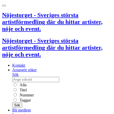
Nöjestorget - Sveriges största
artistförmedling där du hittar artister,
nöje och event.
Nöjestorget - Sveriges största
artistförmedling där du hittar artister,
nöje och event.
Kontakt
Arrangör söker
Sök
Alla
Titel
Nummer
Taggar
Sök
Bli medlem