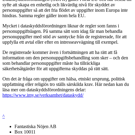
syfte att skapa en enhetlig och likvärdig nivå för skyddet av
personuppgifter så att det fria flödet av uppgifter inom Europa inte
hindras. Samma regler gäller inom hela EU.
Mycket i dataskyddsförordningen liknar de regler som fanns i
personuppgiftslagen. På samma sätt som idag får man behandla
personuppgifter med stöd av samtycke från de registrerade, för att
uppfylla ett avtal eller efter en intresseavvägning till exempel.
De registrerade kommer även i fortsättningen att ha rätt att få
information om den personuppgiftsbehandling som sker – och den
som behandlar personuppgifter måste ha tillräckliga
säkerhetsåtgärder för att uppgifterna skyddas på rätt sätt.
Om det är fråga om uppgifter om hälsa, etniskt ursprung, politisk
uppfattning eller religiös tro ställs särskilda krav. Här nedan kan du
läsa mer om dataskyddsförordningens delar:
https://www.imy.se/verksamhet/dataskydd/
^
Fantastiska Nöjen AB
Box 10011