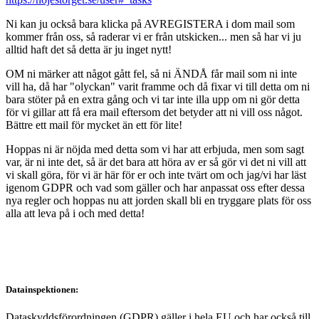
Ni kan ju också bara klicka på AVREGISTERA i dom mail som
kommer från oss, så raderar vi er från utskicken... men så har vi ju
alltid haft det så detta är ju inget nytt!
OM ni märker att något gått fel, så ni ÄNDÅ får mail som ni inte
vill ha, då har "olyckan" varit framme och då fixar vi till detta om ni
bara stöter på en extra gång och vi tar inte illa upp om ni gör detta
för vi gillar att få era mail eftersom det betyder att ni vill oss något.
Bättre ett mail för mycket än ett för lite!
Hoppas ni är nöjda med detta som vi har att erbjuda, men som sagt
var, är ni inte det, så är det bara att höra av er så gör vi det ni vill att
vi skall göra, för vi är här för er och inte tvärt om och jag/vi har läst
igenom GDPR och vad som gäller och har anpassat oss efter dessa
nya regler och hoppas nu att jorden skall bli en tryggare plats för oss
alla att leva på i och med detta!
Datainspektionen:
Dataskyddsförordningen (GDPR) gäller i hela EU och har också till