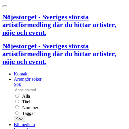
Nöjestorget - Sveriges största
artistförmedling där du hittar artister,
nöje och event.
Nöjestorget - Sveriges största
artistförmedling där du hittar artister,
nöje och event.
Kontakt
Arrangör söker
Sök
Alla
Titel
Nummer
Taggar
Sök
Bli medlem