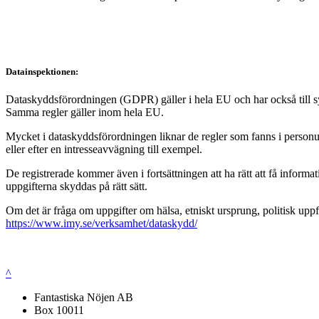
Datainspektionen:
Dataskyddsförordningen (GDPR) gäller i hela EU och har också till syft
Samma regler gäller inom hela EU.
Mycket i dataskyddsförordningen liknar de regler som fanns i personup
eller efter en intresseavvägning till exempel.
De registrerade kommer även i fortsättningen att ha rätt att få infor
uppgifterna skyddas på rätt sätt.
Om det är fråga om uppgifter om hälsa, etniskt ursprung, politisk uppf
https://www.imy.se/verksamhet/dataskydd/
^
Fantastiska Nöjen AB
Box 10011