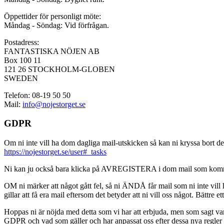
Öppettider för personligt möte:
Måndag - Söndag: Vid förfrågan.
Postadress:
FANTASTISKA NÖJEN AB
Box 100 11
121 26 STOCKHOLM-GLOBEN
SWEDEN
Telefon: 08-19 50 50
Mail:
info@nojestorget.se
GDPR
Om ni inte vill ha dom dagliga mail-utskicken så kan ni kryssa bort des
https://nojestorget.se/user#_tasks
Ni kan ju också bara klicka på AVREGISTERA i dom mail som kommer från 
OM ni märker att något gått fel, så ni ÄNDÅ får mail som ni inte vill ha
gillar att få era mail eftersom det betyder att ni vill oss något. Bättre et
Hoppas ni är nöjda med detta som vi har att erbjuda, men som sagt var, är 
GDPR och vad som gäller och har anpassat oss efter dessa nya regler och