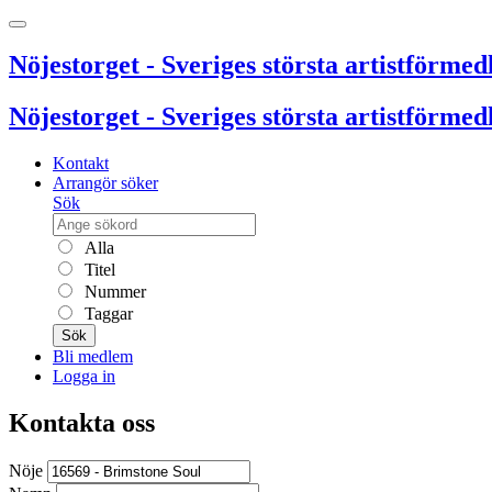
Nöjestorget - Sveriges största artistförmedl
Nöjestorget - Sveriges största artistförmedl
Kontakt
Arrangör söker
Sök
Alla
Titel
Nummer
Taggar
Sök
Bli medlem
Logga in
Kontakta oss
Nöje