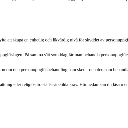
e att skapa en enhetlig och likvärdig nivå för skyddet av personuppgifte
pgiftslagen. På samma sätt som idag får man behandla personuppgifter m
mation om den personuppgiftsbehandling som sker – och den som behandlar 
attning eller religiös tro ställs särskilda krav. Här nedan kan du läsa 