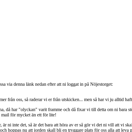
sa via denna länk nedan efter att ni loggat in på Nöjestorget:
oss, så raderar vi er från utskicken... men så har vi ju alltid haft de
, då har "olyckan" varit framme och då fixar vi till detta om ni bara stöt
t mail för mycket än ett för lite!
ni inte det, så är det bara att höra av er så gör vi det ni vill att vi ska
 hoppas nu att jorden skall bli en tryggare plats för oss alla att leva 