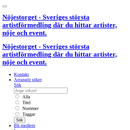
Nöjestorget - Sveriges största
artistförmedling där du hittar artister,
nöje och event.
Nöjestorget - Sveriges största
artistförmedling där du hittar artister,
nöje och event.
Kontakt
Arrangör söker
Sök
Alla
Titel
Nummer
Taggar
Sök
Bli medlem