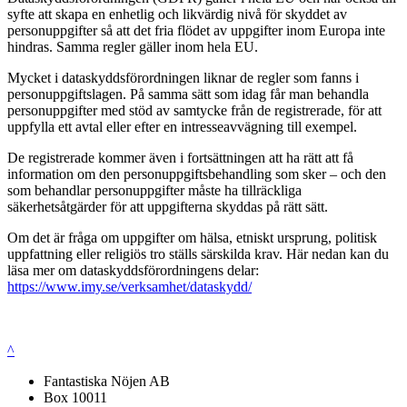
syfte att skapa en enhetlig och likvärdig nivå för skyddet av
personuppgifter så att det fria flödet av uppgifter inom Europa inte
hindras. Samma regler gäller inom hela EU.
Mycket i dataskyddsförordningen liknar de regler som fanns i
personuppgiftslagen. På samma sätt som idag får man behandla
personuppgifter med stöd av samtycke från de registrerade, för att
uppfylla ett avtal eller efter en intresseavvägning till exempel.
De registrerade kommer även i fortsättningen att ha rätt att få
information om den personuppgiftsbehandling som sker – och den
som behandlar personuppgifter måste ha tillräckliga
säkerhetsåtgärder för att uppgifterna skyddas på rätt sätt.
Om det är fråga om uppgifter om hälsa, etniskt ursprung, politisk
uppfattning eller religiös tro ställs särskilda krav. Här nedan kan du
läsa mer om dataskyddsförordningens delar:
https://www.imy.se/verksamhet/dataskydd/
^
Fantastiska Nöjen AB
Box 10011