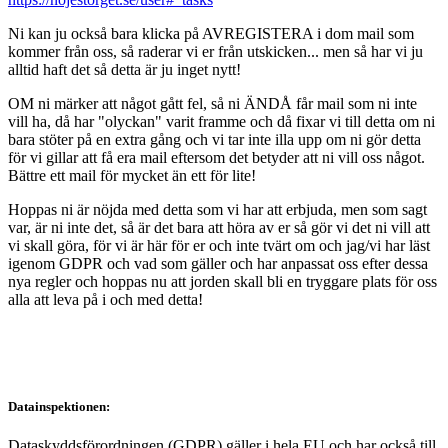
Ni kan ju också bara klicka på AVREGISTERA i dom mail som
kommer från oss, så raderar vi er från utskicken... men så har vi ju
alltid haft det så detta är ju inget nytt!
OM ni märker att något gått fel, så ni ÄNDÅ får mail som ni inte
vill ha, då har "olyckan" varit framme och då fixar vi till detta om ni
bara stöter på en extra gång och vi tar inte illa upp om ni gör detta
för vi gillar att få era mail eftersom det betyder att ni vill oss något.
Bättre ett mail för mycket än ett för lite!
Hoppas ni är nöjda med detta som vi har att erbjuda, men som sagt
var, är ni inte det, så är det bara att höra av er så gör vi det ni vill att
vi skall göra, för vi är här för er och inte tvärt om och jag/vi har läst
igenom GDPR och vad som gäller och har anpassat oss efter dessa
nya regler och hoppas nu att jorden skall bli en tryggare plats för oss
alla att leva på i och med detta!
Datainspektionen:
Dataskyddsförordningen (GDPR) gäller i hela EU och har också till