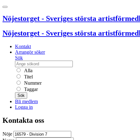
Nöjestorget - Sveriges största artistförmedl
Nöjestorget - Sveriges största artistförmedl
Kontakt
Arrangör söker
Sök
Alla
Titel
Nummer
Taggar
Sök
Bli medlem
Logga in
Kontakta oss
Nöje