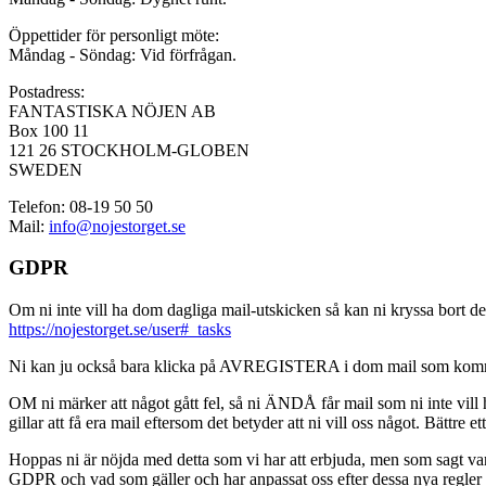
Öppettider för personligt möte:
Måndag - Söndag: Vid förfrågan.
Postadress:
FANTASTISKA NÖJEN AB
Box 100 11
121 26 STOCKHOLM-GLOBEN
SWEDEN
Telefon: 08-19 50 50
Mail:
info@nojestorget.se
GDPR
Om ni inte vill ha dom dagliga mail-utskicken så kan ni kryssa bort des
https://nojestorget.se/user#_tasks
Ni kan ju också bara klicka på AVREGISTERA i dom mail som kommer från 
OM ni märker att något gått fel, så ni ÄNDÅ får mail som ni inte vill ha
gillar att få era mail eftersom det betyder att ni vill oss något. Bättre et
Hoppas ni är nöjda med detta som vi har att erbjuda, men som sagt var, är 
GDPR och vad som gäller och har anpassat oss efter dessa nya regler och