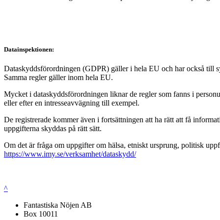
Datainspektionen:
Dataskyddsförordningen (GDPR) gäller i hela EU och har också till syft
Samma regler gäller inom hela EU.
Mycket i dataskyddsförordningen liknar de regler som fanns i personup
eller efter en intresseavvägning till exempel.
De registrerade kommer även i fortsättningen att ha rätt att få infor
uppgifterna skyddas på rätt sätt.
Om det är fråga om uppgifter om hälsa, etniskt ursprung, politisk uppf
https://www.imy.se/verksamhet/dataskydd/
^
Fantastiska Nöjen AB
Box 10011