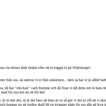
sa via denna länk nedan efter att ni loggat in på Nöjestorget:
oss, så raderar vi er från utskicken... men så har vi ju alltid haft de
, då har "olyckan" varit framme och då fixar vi till detta om ni bara stöt
t mail för mycket än ett för lite!
ni inte det, så är det bara att höra av er så gör vi det ni vill att vi ska
 hoppas nu att jorden skall bli en tryggare plats för oss alla att leva 