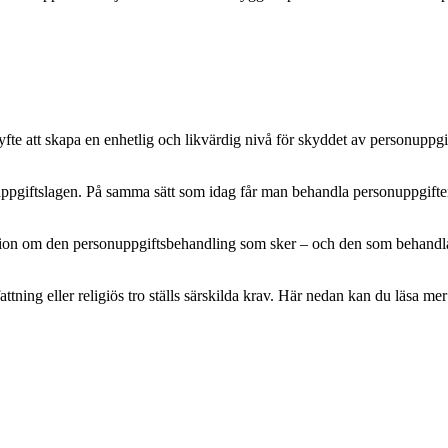
e att skapa en enhetlig och likvärdig nivå för skyddet av personuppgifte
pgiftslagen. På samma sätt som idag får man behandla personuppgifter m
mation om den personuppgiftsbehandling som sker – och den som behandlar 
attning eller religiös tro ställs särskilda krav. Här nedan kan du läsa 