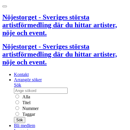
Nöjestorget - Sveriges största
artistförmedling där du hittar artister,
nöje och event.
Nöjestorget - Sveriges största
artistförmedling där du hittar artister,
nöje och event.
Kontakt
Arrangör söker
Sök
Alla
Titel
Nummer
Taggar
Sök
Bli medlem