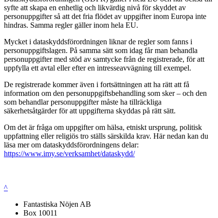
syfte att skapa en enhetlig och likvärdig nivå för skyddet av
personuppgifter så att det fria flödet av uppgifter inom Europa inte
hindras. Samma regler gäller inom hela EU.
Mycket i dataskyddsförordningen liknar de regler som fanns i
personuppgiftslagen. På samma sätt som idag får man behandla
personuppgifter med stöd av samtycke från de registrerade, för att
uppfylla ett avtal eller efter en intresseavvägning till exempel.
De registrerade kommer även i fortsättningen att ha rätt att få
information om den personuppgiftsbehandling som sker – och den
som behandlar personuppgifter måste ha tillräckliga
säkerhetsåtgärder för att uppgifterna skyddas på rätt sätt.
Om det är fråga om uppgifter om hälsa, etniskt ursprung, politisk
uppfattning eller religiös tro ställs särskilda krav. Här nedan kan du
läsa mer om dataskyddsförordningens delar:
https://www.imy.se/verksamhet/dataskydd/
^
Fantastiska Nöjen AB
Box 10011