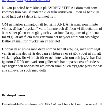
Ni kan ju också bara klicka på AVREGISTERA i dom mail som
kommer från oss, så raderar vi er från utskicken... men så har vi ju
alltid haft det så detta är ju inget nytt!
OM ni märker att något gått fel, så ni ÄNDÅ får mail som ni inte
vill ha, då har "olyckan" varit framme och då fixar vi till detta om ni
bara stöter på en extra gång och vi tar inte illa upp om ni gör detta
för vi gillar att få era mail eftersom det betyder att ni vill oss något.
Bättre ett mail för mycket än ett för lite!
Hoppas ni är nöjda med detta som vi har att erbjuda, men som sagt
var, är ni inte det, så är det bara att höra av er så gör vi det ni vill att
vi skall göra, för vi är här för er och inte tvärt om och jag/vi har läst
igenom GDPR och vad som gäller och har anpassat oss efter dessa
nya regler och hoppas nu att jorden skall bli en tryggare plats för oss
alla att leva på i och med detta!
Datainspektionen:
Dataskyddsförordningen (GDPR) gäller i hela EU och har också till