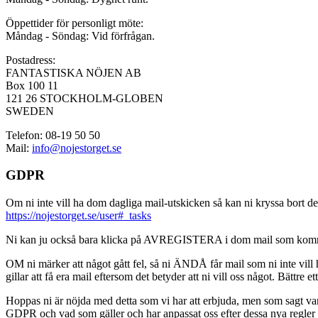
Öppettider för personligt möte:
Måndag - Söndag: Vid förfrågan.
Postadress:
FANTASTISKA NÖJEN AB
Box 100 11
121 26 STOCKHOLM-GLOBEN
SWEDEN
Telefon: 08-19 50 50
Mail:
info@nojestorget.se
GDPR
Om ni inte vill ha dom dagliga mail-utskicken så kan ni kryssa bort des
https://nojestorget.se/user#_tasks
Ni kan ju också bara klicka på AVREGISTERA i dom mail som kommer från 
OM ni märker att något gått fel, så ni ÄNDÅ får mail som ni inte vill ha
gillar att få era mail eftersom det betyder att ni vill oss något. Bättre et
Hoppas ni är nöjda med detta som vi har att erbjuda, men som sagt var, är 
GDPR och vad som gäller och har anpassat oss efter dessa nya regler och