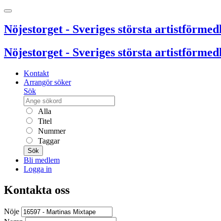
Nöjestorget - Sveriges största artistförmedl
Nöjestorget - Sveriges största artistförmedl
Kontakt
Arrangör söker
Sök
Alla
Titel
Nummer
Taggar
Sök
Bli medlem
Logga in
Kontakta oss
Nöje