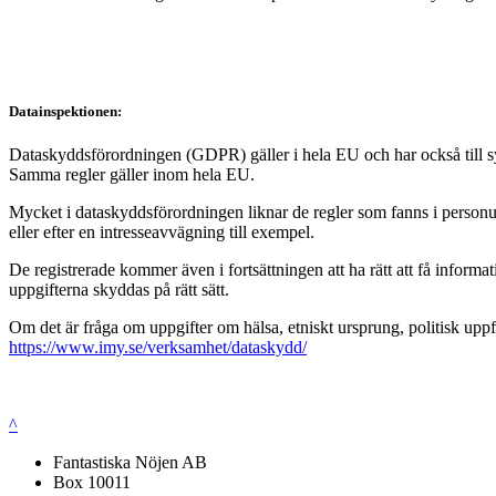
Datainspektionen:
Dataskyddsförordningen (GDPR) gäller i hela EU och har också till syft
Samma regler gäller inom hela EU.
Mycket i dataskyddsförordningen liknar de regler som fanns i personup
eller efter en intresseavvägning till exempel.
De registrerade kommer även i fortsättningen att ha rätt att få infor
uppgifterna skyddas på rätt sätt.
Om det är fråga om uppgifter om hälsa, etniskt ursprung, politisk uppf
https://www.imy.se/verksamhet/dataskydd/
^
Fantastiska Nöjen AB
Box 10011