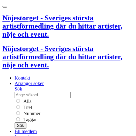
Nöjestorget - Sveriges största
artistförmedling där du hittar artister,
nöje och event.
Nöjestorget - Sveriges största
artistförmedling där du hittar artister,
nöje och event.
Kontakt
Arrangör söker
Sök
Alla
Titel
Nummer
Taggar
Sök
Bli medlem