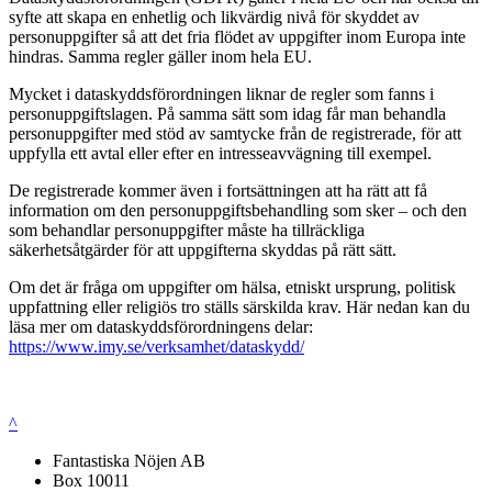
syfte att skapa en enhetlig och likvärdig nivå för skyddet av
personuppgifter så att det fria flödet av uppgifter inom Europa inte
hindras. Samma regler gäller inom hela EU.
Mycket i dataskyddsförordningen liknar de regler som fanns i
personuppgiftslagen. På samma sätt som idag får man behandla
personuppgifter med stöd av samtycke från de registrerade, för att
uppfylla ett avtal eller efter en intresseavvägning till exempel.
De registrerade kommer även i fortsättningen att ha rätt att få
information om den personuppgiftsbehandling som sker – och den
som behandlar personuppgifter måste ha tillräckliga
säkerhetsåtgärder för att uppgifterna skyddas på rätt sätt.
Om det är fråga om uppgifter om hälsa, etniskt ursprung, politisk
uppfattning eller religiös tro ställs särskilda krav. Här nedan kan du
läsa mer om dataskyddsförordningens delar:
https://www.imy.se/verksamhet/dataskydd/
^
Fantastiska Nöjen AB
Box 10011