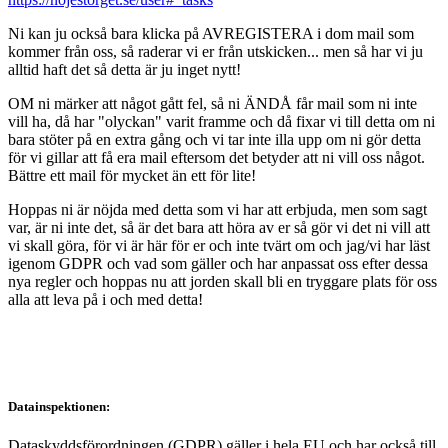
Ni kan ju också bara klicka på AVREGISTERA i dom mail som
kommer från oss, så raderar vi er från utskicken... men så har vi ju
alltid haft det så detta är ju inget nytt!
OM ni märker att något gått fel, så ni ÄNDÅ får mail som ni inte
vill ha, då har "olyckan" varit framme och då fixar vi till detta om ni
bara stöter på en extra gång och vi tar inte illa upp om ni gör detta
för vi gillar att få era mail eftersom det betyder att ni vill oss något.
Bättre ett mail för mycket än ett för lite!
Hoppas ni är nöjda med detta som vi har att erbjuda, men som sagt
var, är ni inte det, så är det bara att höra av er så gör vi det ni vill att
vi skall göra, för vi är här för er och inte tvärt om och jag/vi har läst
igenom GDPR och vad som gäller och har anpassat oss efter dessa
nya regler och hoppas nu att jorden skall bli en tryggare plats för oss
alla att leva på i och med detta!
Datainspektionen:
Dataskyddsförordningen (GDPR) gäller i hela EU och har också till