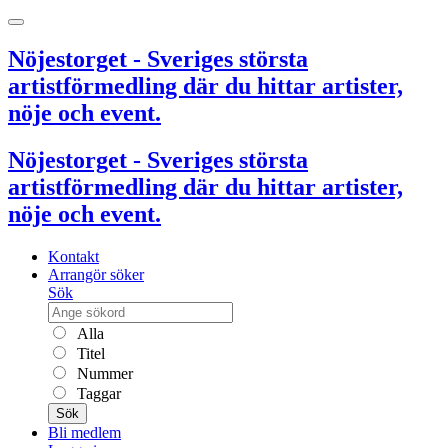
Nöjestorget - Sveriges största
artistförmedling där du hittar artister,
nöje och event.
Nöjestorget - Sveriges största
artistförmedling där du hittar artister,
nöje och event.
Kontakt
Arrangör söker
Sök
Alla
Titel
Nummer
Taggar
Sök
Bli medlem