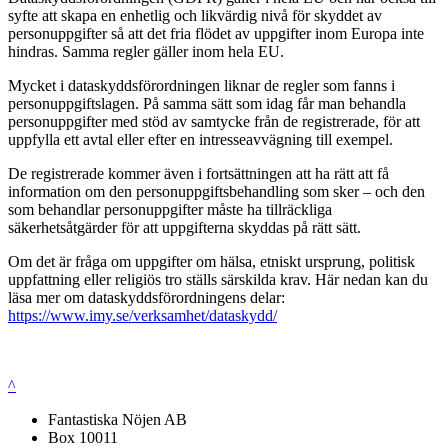
syfte att skapa en enhetlig och likvärdig nivå för skyddet av
personuppgifter så att det fria flödet av uppgifter inom Europa inte
hindras. Samma regler gäller inom hela EU.
Mycket i dataskyddsförordningen liknar de regler som fanns i
personuppgiftslagen. På samma sätt som idag får man behandla
personuppgifter med stöd av samtycke från de registrerade, för att
uppfylla ett avtal eller efter en intresseavvägning till exempel.
De registrerade kommer även i fortsättningen att ha rätt att få
information om den personuppgiftsbehandling som sker – och den
som behandlar personuppgifter måste ha tillräckliga
säkerhetsåtgärder för att uppgifterna skyddas på rätt sätt.
Om det är fråga om uppgifter om hälsa, etniskt ursprung, politisk
uppfattning eller religiös tro ställs särskilda krav. Här nedan kan du
läsa mer om dataskyddsförordningens delar:
https://www.imy.se/verksamhet/dataskydd/
^
Fantastiska Nöjen AB
Box 10011