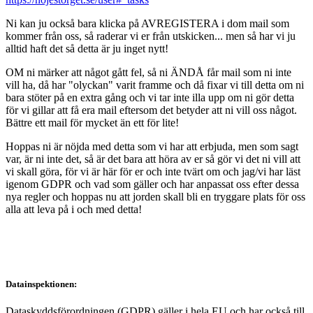
Ni kan ju också bara klicka på AVREGISTERA i dom mail som
kommer från oss, så raderar vi er från utskicken... men så har vi ju
alltid haft det så detta är ju inget nytt!
OM ni märker att något gått fel, så ni ÄNDÅ får mail som ni inte
vill ha, då har "olyckan" varit framme och då fixar vi till detta om ni
bara stöter på en extra gång och vi tar inte illa upp om ni gör detta
för vi gillar att få era mail eftersom det betyder att ni vill oss något.
Bättre ett mail för mycket än ett för lite!
Hoppas ni är nöjda med detta som vi har att erbjuda, men som sagt
var, är ni inte det, så är det bara att höra av er så gör vi det ni vill att
vi skall göra, för vi är här för er och inte tvärt om och jag/vi har läst
igenom GDPR och vad som gäller och har anpassat oss efter dessa
nya regler och hoppas nu att jorden skall bli en tryggare plats för oss
alla att leva på i och med detta!
Datainspektionen:
Dataskyddsförordningen (GDPR) gäller i hela EU och har också till