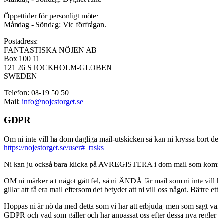
Öppettider för personligt möte:
Måndag - Söndag: Vid förfrågan.
Postadress:
FANTASTISKA NÖJEN AB
Box 100 11
121 26 STOCKHOLM-GLOBEN
SWEDEN
Telefon: 08-19 50 50
Mail:
info@nojestorget.se
GDPR
Om ni inte vill ha dom dagliga mail-utskicken så kan ni kryssa bort des
https://nojestorget.se/user#_tasks
Ni kan ju också bara klicka på AVREGISTERA i dom mail som kommer från 
OM ni märker att något gått fel, så ni ÄNDÅ får mail som ni inte vill ha
gillar att få era mail eftersom det betyder att ni vill oss något. Bättre et
Hoppas ni är nöjda med detta som vi har att erbjuda, men som sagt var, är 
GDPR och vad som gäller och har anpassat oss efter dessa nya regler och