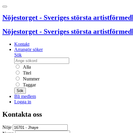
Nöjestorget - Sveriges största artistförmedl
Nöjestorget - Sveriges största artistförmedl
Kontakt
Arrangör söker
Sök
Alla
Titel
Nummer
Taggar
Sök
Bli medlem
Logga in
Kontakta oss
Nöje