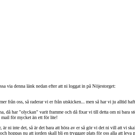
sa via denna länk nedan efter att ni loggat in på Nöjestorget:
oss, så raderar vi er från utskicken... men så har vi ju alltid haft de
, då har "olyckan" varit framme och då fixar vi till detta om ni bara stöt
t mail för mycket än ett för lite!
ni inte det, så är det bara att höra av er så gör vi det ni vill att vi ska
 hoppas nu att jorden skall bli en tryggare plats för oss alla att leva 