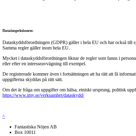
Datainspektionen:
Dataskyddsförordningen (GDPR) gäller i hela EU och har också till syft
Samma regler gäller inom hela EU.
Mycket i dataskyddsförordningen liknar de regler som fanns i personup
eller efter en intresseavvägning till exempel.
De registrerade kommer även i fortsättningen att ha rätt att få infor
uppgifterna skyddas på rätt sätt.
Om det är fråga om uppgifter om hälsa, etniskt ursprung, politisk uppf
https://www.imy.se/verksamhet/dataskydd/
^
Fantastiska Nöjen AB
Box 10011