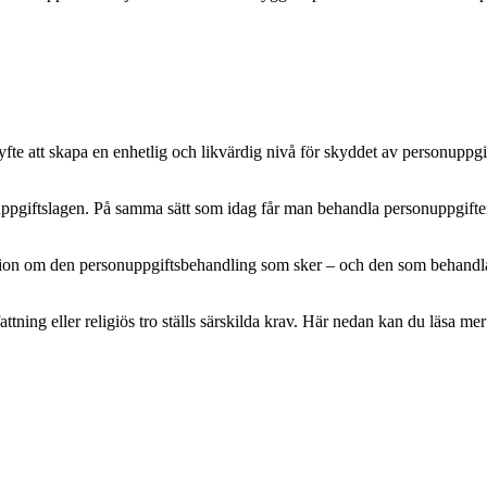
e att skapa en enhetlig och likvärdig nivå för skyddet av personuppgifte
pgiftslagen. På samma sätt som idag får man behandla personuppgifter m
mation om den personuppgiftsbehandling som sker – och den som behandlar 
attning eller religiös tro ställs särskilda krav. Här nedan kan du läsa 