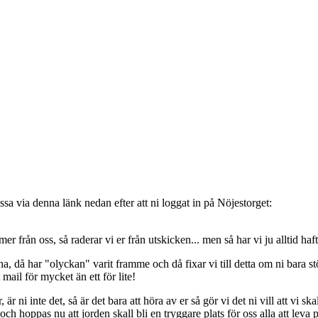
sa via denna länk nedan efter att ni loggat in på Nöjestorget:
oss, så raderar vi er från utskicken... men så har vi ju alltid haft de
, då har "olyckan" varit framme och då fixar vi till detta om ni bara stöt
t mail för mycket än ett för lite!
ni inte det, så är det bara att höra av er så gör vi det ni vill att vi ska
 hoppas nu att jorden skall bli en tryggare plats för oss alla att leva 