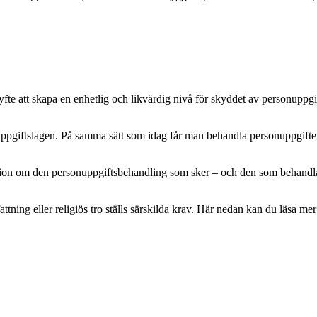
e att skapa en enhetlig och likvärdig nivå för skyddet av personuppgifte
pgiftslagen. På samma sätt som idag får man behandla personuppgifter m
mation om den personuppgiftsbehandling som sker – och den som behandlar 
attning eller religiös tro ställs särskilda krav. Här nedan kan du läsa 