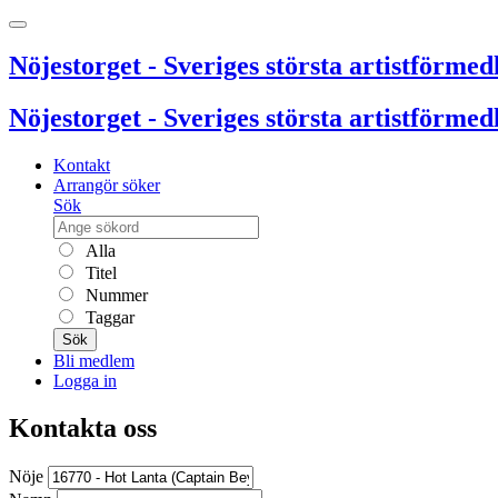
Nöjestorget - Sveriges största artistförmedl
Nöjestorget - Sveriges största artistförmedl
Kontakt
Arrangör söker
Sök
Alla
Titel
Nummer
Taggar
Sök
Bli medlem
Logga in
Kontakta oss
Nöje