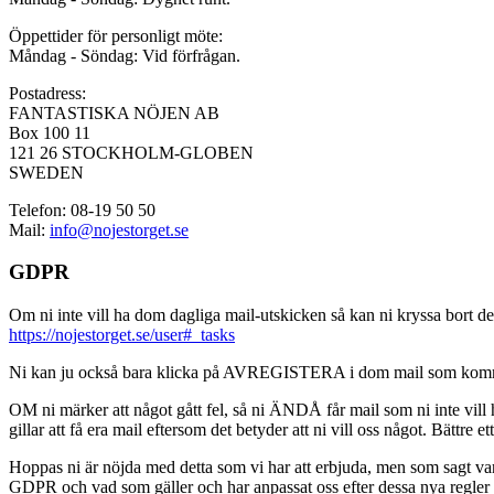
Öppettider för personligt möte:
Måndag - Söndag: Vid förfrågan.
Postadress:
FANTASTISKA NÖJEN AB
Box 100 11
121 26 STOCKHOLM-GLOBEN
SWEDEN
Telefon: 08-19 50 50
Mail:
info@nojestorget.se
GDPR
Om ni inte vill ha dom dagliga mail-utskicken så kan ni kryssa bort des
https://nojestorget.se/user#_tasks
Ni kan ju också bara klicka på AVREGISTERA i dom mail som kommer från 
OM ni märker att något gått fel, så ni ÄNDÅ får mail som ni inte vill ha
gillar att få era mail eftersom det betyder att ni vill oss något. Bättre et
Hoppas ni är nöjda med detta som vi har att erbjuda, men som sagt var, är 
GDPR och vad som gäller och har anpassat oss efter dessa nya regler och