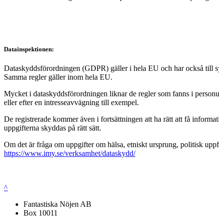
Datainspektionen:
Dataskyddsförordningen (GDPR) gäller i hela EU och har också till syft
Samma regler gäller inom hela EU.
Mycket i dataskyddsförordningen liknar de regler som fanns i personup
eller efter en intresseavvägning till exempel.
De registrerade kommer även i fortsättningen att ha rätt att få infor
uppgifterna skyddas på rätt sätt.
Om det är fråga om uppgifter om hälsa, etniskt ursprung, politisk uppf
https://www.imy.se/verksamhet/dataskydd/
^
Fantastiska Nöjen AB
Box 10011