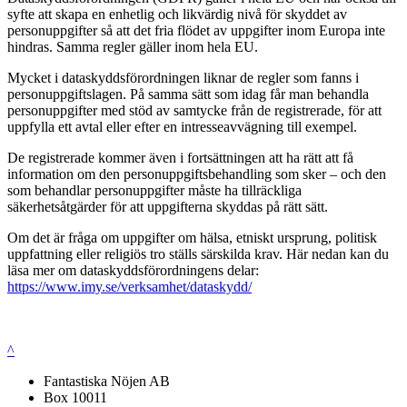
syfte att skapa en enhetlig och likvärdig nivå för skyddet av
personuppgifter så att det fria flödet av uppgifter inom Europa inte
hindras. Samma regler gäller inom hela EU.
Mycket i dataskyddsförordningen liknar de regler som fanns i
personuppgiftslagen. På samma sätt som idag får man behandla
personuppgifter med stöd av samtycke från de registrerade, för att
uppfylla ett avtal eller efter en intresseavvägning till exempel.
De registrerade kommer även i fortsättningen att ha rätt att få
information om den personuppgiftsbehandling som sker – och den
som behandlar personuppgifter måste ha tillräckliga
säkerhetsåtgärder för att uppgifterna skyddas på rätt sätt.
Om det är fråga om uppgifter om hälsa, etniskt ursprung, politisk
uppfattning eller religiös tro ställs särskilda krav. Här nedan kan du
läsa mer om dataskyddsförordningens delar:
https://www.imy.se/verksamhet/dataskydd/
^
Fantastiska Nöjen AB
Box 10011