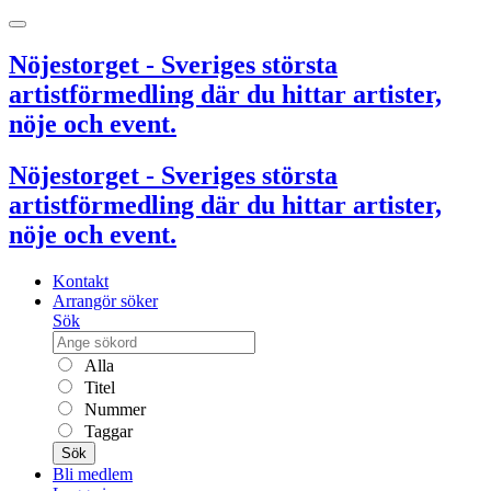
Nöjestorget - Sveriges största
artistförmedling där du hittar artister,
nöje och event.
Nöjestorget - Sveriges största
artistförmedling där du hittar artister,
nöje och event.
Kontakt
Arrangör söker
Sök
Alla
Titel
Nummer
Taggar
Sök
Bli medlem