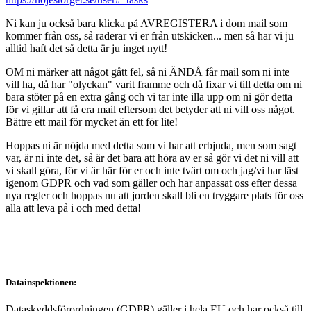
Ni kan ju också bara klicka på AVREGISTERA i dom mail som
kommer från oss, så raderar vi er från utskicken... men så har vi ju
alltid haft det så detta är ju inget nytt!
OM ni märker att något gått fel, så ni ÄNDÅ får mail som ni inte
vill ha, då har "olyckan" varit framme och då fixar vi till detta om ni
bara stöter på en extra gång och vi tar inte illa upp om ni gör detta
för vi gillar att få era mail eftersom det betyder att ni vill oss något.
Bättre ett mail för mycket än ett för lite!
Hoppas ni är nöjda med detta som vi har att erbjuda, men som sagt
var, är ni inte det, så är det bara att höra av er så gör vi det ni vill att
vi skall göra, för vi är här för er och inte tvärt om och jag/vi har läst
igenom GDPR och vad som gäller och har anpassat oss efter dessa
nya regler och hoppas nu att jorden skall bli en tryggare plats för oss
alla att leva på i och med detta!
Datainspektionen:
Dataskyddsförordningen (GDPR) gäller i hela EU och har också till