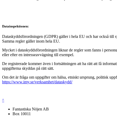
Datainspektionen:
Dataskyddsförordningen (GDPR) gäller i hela EU och har också till syft
Samma regler gäller inom hela EU.
Mycket i dataskyddsförordningen liknar de regler som fanns i personup
eller efter en intresseavvägning till exempel.
De registrerade kommer även i fortsättningen att ha rätt att få infor
uppgifterna skyddas på rätt sätt.
Om det är fråga om uppgifter om hälsa, etniskt ursprung, politisk uppf
https://www.imy.se/verksamhet/dataskydd/
^
Fantastiska Nöjen AB
Box 10011