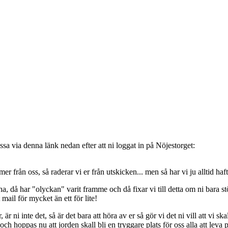
sa via denna länk nedan efter att ni loggat in på Nöjestorget:
oss, så raderar vi er från utskicken... men så har vi ju alltid haft de
, då har "olyckan" varit framme och då fixar vi till detta om ni bara stöt
t mail för mycket än ett för lite!
ni inte det, så är det bara att höra av er så gör vi det ni vill att vi ska
 hoppas nu att jorden skall bli en tryggare plats för oss alla att leva 