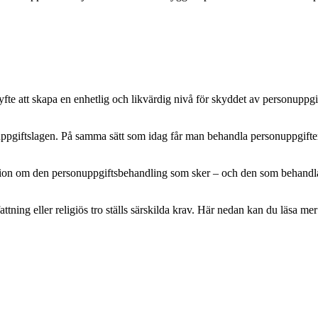
e att skapa en enhetlig och likvärdig nivå för skyddet av personuppgifte
pgiftslagen. På samma sätt som idag får man behandla personuppgifter m
mation om den personuppgiftsbehandling som sker – och den som behandlar 
attning eller religiös tro ställs särskilda krav. Här nedan kan du läsa 