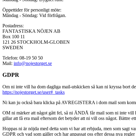
Öppettider för personligt möte:
Måndag - Söndag: Vid förfrågan.
Postadress:
FANTASTISKA NÖJEN AB
Box 100 11
121 26 STOCKHOLM-GLOBEN
SWEDEN
Telefon: 08-19 50 50
Mail:
info@nojestorget.se
GDPR
Om ni inte vill ha dom dagliga mail-utskicken så kan ni kryssa bort des
https://nojestorget.se/user#_tasks
Ni kan ju också bara klicka på AVREGISTERA i dom mail som kommer från 
OM ni märker att något gått fel, så ni ÄNDÅ får mail som ni inte vill ha
gillar att få era mail eftersom det betyder att ni vill oss något. Bättre et
Hoppas ni är nöjda med detta som vi har att erbjuda, men som sagt var, är 
GDPR och vad som gäller och har anpassat oss efter dessa nya regler och