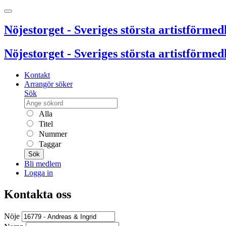
Nöjestorget - Sveriges största artistförmedl
Nöjestorget - Sveriges största artistförmedl
Kontakt
Arrangör söker
Sök
Alla
Titel
Nummer
Taggar
Sök
Bli medlem
Logga in
Kontakta oss
Nöje