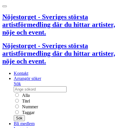
Nöjestorget - Sveriges största
artistförmedling där du hittar artister,
nöje och event.
Nöjestorget - Sveriges största
artistförmedling där du hittar artister,
nöje och event.
Kontakt
Arrangör söker
Sök
Alla
Titel
Nummer
Taggar
Sök
Bli medlem