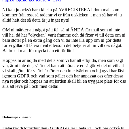
Ni kan ju också bara klicka på AVREGISTERA i dom mail som
kommer från oss, så raderar vi er från utskicken... men så har vi ju
alltid haft det så detta är ju inget nytt!
OM ni märker att något gått fel, så ni ÄNDÅ får mail som ni inte
vill ha, då har "olyckan" varit framme och då fixar vi till detta om ni
bara stöter på en extra gång och vi tar inte illa upp om ni gör detta
för vi gillar att få era mail eftersom det betyder att ni vill oss något.
Bättre ett mail för mycket än ett för lite!
Hoppas ni är nöjda med detta som vi har att erbjuda, men som sagt
var, är ni inte det, så är det bara att höra av er så gör vi det ni vill att
vi skall göra, för vi är här för er och inte tvärt om och jag/vi har läst
igenom GDPR och vad som gäller och har anpassat oss efter dessa
nya regler och hoppas nu att jorden skall bli en tryggare plats för oss
alla att leva på i och med detta!
Datainspektionen:
Dataskyddsförordningen (GDPR) gäller i hela EU och har också till