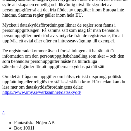
syfte att skapa en enhetlig och likvärdig nivå för skyddet av
personuppgifter så att det fria flödet av uppgifter inom Europa inte
hindras. Samma regler gäller inom hela EU.
Mycket i dataskyddsförordningen liknar de regler som fanns i
personuppgiftslagen. På samma sätt som idag får man behandla
personuppgifter med stöd av samtycke från de registrerade, för att
uppfylla ett avtal eller efter en intresseavvägning till exempel.
De registrerade kommer även i fortsättningen att ha rätt att få
information om den personuppgiftsbehandling som sker – och den
som behandlar personuppgifter måste ha tillräckliga
säkerhetsåtgärder för att uppgifterna skyddas på rätt sätt.
Om det är fråga om uppgifter om hälsa, etniskt ursprung, politisk
uppfattning eller religiös tro ställs särskilda krav. Här nedan kan du
läsa mer om dataskyddsförordningens delar:
https://www.imy.se/verksamhet/dataskydd/
^
Fantastiska Nöjen AB
Box 10011