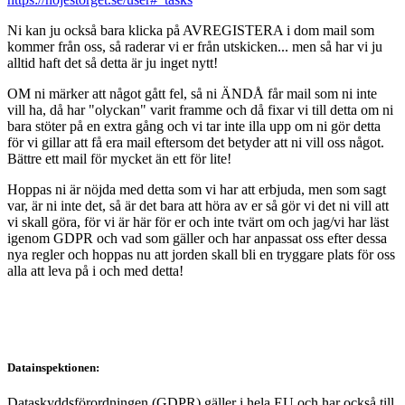
Ni kan ju också bara klicka på AVREGISTERA i dom mail som
kommer från oss, så raderar vi er från utskicken... men så har vi ju
alltid haft det så detta är ju inget nytt!
OM ni märker att något gått fel, så ni ÄNDÅ får mail som ni inte
vill ha, då har "olyckan" varit framme och då fixar vi till detta om ni
bara stöter på en extra gång och vi tar inte illa upp om ni gör detta
för vi gillar att få era mail eftersom det betyder att ni vill oss något.
Bättre ett mail för mycket än ett för lite!
Hoppas ni är nöjda med detta som vi har att erbjuda, men som sagt
var, är ni inte det, så är det bara att höra av er så gör vi det ni vill att
vi skall göra, för vi är här för er och inte tvärt om och jag/vi har läst
igenom GDPR och vad som gäller och har anpassat oss efter dessa
nya regler och hoppas nu att jorden skall bli en tryggare plats för oss
alla att leva på i och med detta!
Datainspektionen:
Dataskyddsförordningen (GDPR) gäller i hela EU och har också till