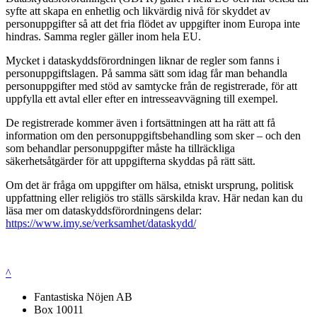
syfte att skapa en enhetlig och likvärdig nivå för skyddet av
personuppgifter så att det fria flödet av uppgifter inom Europa inte
hindras. Samma regler gäller inom hela EU.
Mycket i dataskyddsförordningen liknar de regler som fanns i
personuppgiftslagen. På samma sätt som idag får man behandla
personuppgifter med stöd av samtycke från de registrerade, för att
uppfylla ett avtal eller efter en intresseavvägning till exempel.
De registrerade kommer även i fortsättningen att ha rätt att få
information om den personuppgiftsbehandling som sker – och den
som behandlar personuppgifter måste ha tillräckliga
säkerhetsåtgärder för att uppgifterna skyddas på rätt sätt.
Om det är fråga om uppgifter om hälsa, etniskt ursprung, politisk
uppfattning eller religiös tro ställs särskilda krav. Här nedan kan du
läsa mer om dataskyddsförordningens delar:
https://www.imy.se/verksamhet/dataskydd/
^
Fantastiska Nöjen AB
Box 10011