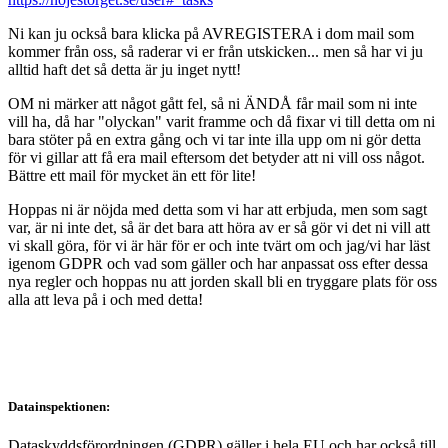
Ni kan ju också bara klicka på AVREGISTERA i dom mail som
kommer från oss, så raderar vi er från utskicken... men så har vi ju
alltid haft det så detta är ju inget nytt!
OM ni märker att något gått fel, så ni ÄNDÅ får mail som ni inte
vill ha, då har "olyckan" varit framme och då fixar vi till detta om ni
bara stöter på en extra gång och vi tar inte illa upp om ni gör detta
för vi gillar att få era mail eftersom det betyder att ni vill oss något.
Bättre ett mail för mycket än ett för lite!
Hoppas ni är nöjda med detta som vi har att erbjuda, men som sagt
var, är ni inte det, så är det bara att höra av er så gör vi det ni vill att
vi skall göra, för vi är här för er och inte tvärt om och jag/vi har läst
igenom GDPR och vad som gäller och har anpassat oss efter dessa
nya regler och hoppas nu att jorden skall bli en tryggare plats för oss
alla att leva på i och med detta!
Datainspektionen:
Dataskyddsförordningen (GDPR) gäller i hela EU och har också till