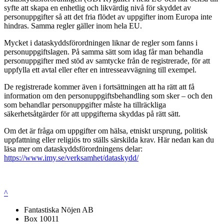
syfte att skapa en enhetlig och likvärdig nivå för skyddet av
personuppgifter så att det fria flödet av uppgifter inom Europa inte
hindras. Samma regler gäller inom hela EU.
Mycket i dataskyddsförordningen liknar de regler som fanns i
personuppgiftslagen. På samma sätt som idag får man behandla
personuppgifter med stöd av samtycke från de registrerade, för att
uppfylla ett avtal eller efter en intresseavvägning till exempel.
De registrerade kommer även i fortsättningen att ha rätt att få
information om den personuppgiftsbehandling som sker – och den
som behandlar personuppgifter måste ha tillräckliga
säkerhetsåtgärder för att uppgifterna skyddas på rätt sätt.
Om det är fråga om uppgifter om hälsa, etniskt ursprung, politisk
uppfattning eller religiös tro ställs särskilda krav. Här nedan kan du
läsa mer om dataskyddsförordningens delar:
https://www.imy.se/verksamhet/dataskydd/
^
Fantastiska Nöjen AB
Box 10011