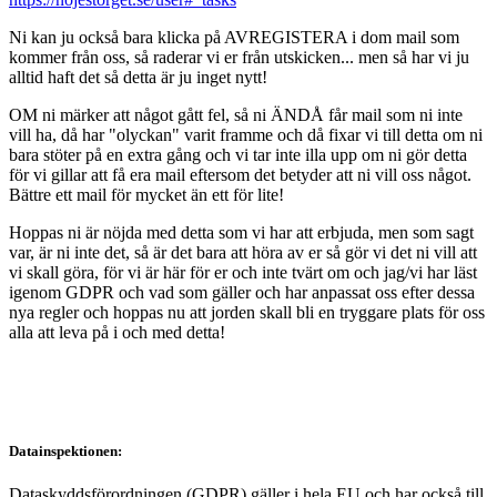
Ni kan ju också bara klicka på AVREGISTERA i dom mail som
kommer från oss, så raderar vi er från utskicken... men så har vi ju
alltid haft det så detta är ju inget nytt!
OM ni märker att något gått fel, så ni ÄNDÅ får mail som ni inte
vill ha, då har "olyckan" varit framme och då fixar vi till detta om ni
bara stöter på en extra gång och vi tar inte illa upp om ni gör detta
för vi gillar att få era mail eftersom det betyder att ni vill oss något.
Bättre ett mail för mycket än ett för lite!
Hoppas ni är nöjda med detta som vi har att erbjuda, men som sagt
var, är ni inte det, så är det bara att höra av er så gör vi det ni vill att
vi skall göra, för vi är här för er och inte tvärt om och jag/vi har läst
igenom GDPR och vad som gäller och har anpassat oss efter dessa
nya regler och hoppas nu att jorden skall bli en tryggare plats för oss
alla att leva på i och med detta!
Datainspektionen:
Dataskyddsförordningen (GDPR) gäller i hela EU och har också till