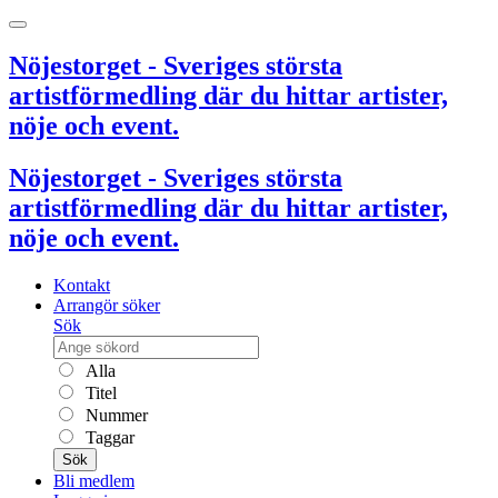
Nöjestorget - Sveriges största
artistförmedling där du hittar artister,
nöje och event.
Nöjestorget - Sveriges största
artistförmedling där du hittar artister,
nöje och event.
Kontakt
Arrangör söker
Sök
Alla
Titel
Nummer
Taggar
Sök
Bli medlem