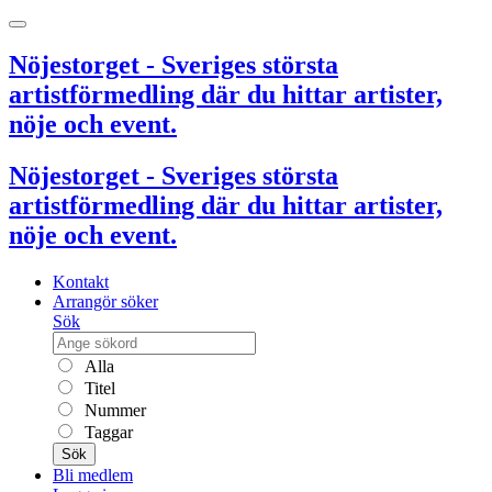
Nöjestorget - Sveriges största
artistförmedling där du hittar artister,
nöje och event.
Nöjestorget - Sveriges största
artistförmedling där du hittar artister,
nöje och event.
Kontakt
Arrangör söker
Sök
Alla
Titel
Nummer
Taggar
Sök
Bli medlem