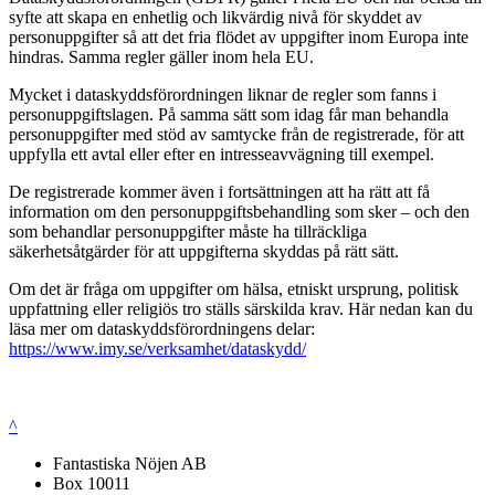
syfte att skapa en enhetlig och likvärdig nivå för skyddet av
personuppgifter så att det fria flödet av uppgifter inom Europa inte
hindras. Samma regler gäller inom hela EU.
Mycket i dataskyddsförordningen liknar de regler som fanns i
personuppgiftslagen. På samma sätt som idag får man behandla
personuppgifter med stöd av samtycke från de registrerade, för att
uppfylla ett avtal eller efter en intresseavvägning till exempel.
De registrerade kommer även i fortsättningen att ha rätt att få
information om den personuppgiftsbehandling som sker – och den
som behandlar personuppgifter måste ha tillräckliga
säkerhetsåtgärder för att uppgifterna skyddas på rätt sätt.
Om det är fråga om uppgifter om hälsa, etniskt ursprung, politisk
uppfattning eller religiös tro ställs särskilda krav. Här nedan kan du
läsa mer om dataskyddsförordningens delar:
https://www.imy.se/verksamhet/dataskydd/
^
Fantastiska Nöjen AB
Box 10011