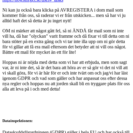
Ni kan ju också bara klicka på AVREGISTERA i dom mail som
kommer från oss, så raderar vi er från utskicken... men så har vi ju
alltid haft det så detta är ju inget nytt!
OM ni märker att något gått fel, så ni ÄNDÅ får mail som ni inte
vill ha, då har "olyckan" varit framme och då fixar vi till detta om ni
bara stöter på en extra gång och vi tar inte illa upp om ni gör detta
för vi gillar att få era mail eftersom det betyder att ni vill oss något.
Bättre ett mail för mycket än ett för lite!
Hoppas ni är nöjda med detta som vi har att erbjuda, men som sagt
var, är ni inte det, så är det bara att höra av er så gör vi det ni vill att
vi skall göra, för vi är här för er och inte tvärt om och jag/vi har läst
igenom GDPR och vad som gäller och har anpassat oss efter dessa
nya regler och hoppas nu att jorden skall bli en tryggare plats för oss
alla att leva på i och med detta!
Datainspektionen:
Dataskyddsförordningen (GDPR) gäller i hela EU och har också till