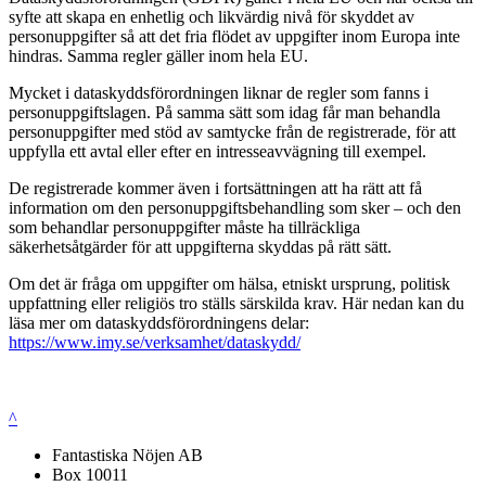
syfte att skapa en enhetlig och likvärdig nivå för skyddet av
personuppgifter så att det fria flödet av uppgifter inom Europa inte
hindras. Samma regler gäller inom hela EU.
Mycket i dataskyddsförordningen liknar de regler som fanns i
personuppgiftslagen. På samma sätt som idag får man behandla
personuppgifter med stöd av samtycke från de registrerade, för att
uppfylla ett avtal eller efter en intresseavvägning till exempel.
De registrerade kommer även i fortsättningen att ha rätt att få
information om den personuppgiftsbehandling som sker – och den
som behandlar personuppgifter måste ha tillräckliga
säkerhetsåtgärder för att uppgifterna skyddas på rätt sätt.
Om det är fråga om uppgifter om hälsa, etniskt ursprung, politisk
uppfattning eller religiös tro ställs särskilda krav. Här nedan kan du
läsa mer om dataskyddsförordningens delar:
https://www.imy.se/verksamhet/dataskydd/
^
Fantastiska Nöjen AB
Box 10011