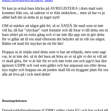
Ni kan ju också bara klicka på AVREGISTERA i dom mail som
kommer från oss, så raderar vi er från utskicken... men så har vi ju
alltid haft det så detta är ju inget nytt!
OM ni märker att något gått fel, så ni ÄNDÅ får mail som ni inte
vill ha, då har "olyckan" varit framme och då fixar vi till detta om ni
bara stöter på en extra gång och vi tar inte illa upp om ni gör detta
för vi gillar att få era mail eftersom det betyder att ni vill oss något.
Bättre ett mail för mycket än ett för lite!
Hoppas ni är nöjda med detta som vi har att erbjuda, men som sagt
var, är ni inte det, så är det bara att höra av er så gör vi det ni vill att
vi skall göra, för vi är här för er och inte tvärt om och jag/vi har läst
igenom GDPR och vad som gäller och har anpassat oss efter dessa
nya regler och hoppas nu att jorden skall bli en tryggare plats för oss
alla att leva på i och med detta!
Datainspektionen:
Dataskyddsförordningen (GDPR) gäller i hela EU och har också till