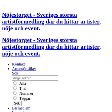
Nöjestorget - Sveriges största
artistförmedling där du hittar artister,
nöje och event.
Nöjestorget - Sveriges största
artistförmedling där du hittar artister,
nöje och event.
Kontakt
Arrangör söker
Sök
Alla
Titel
Nummer
Taggar
Sök
Bli medlem