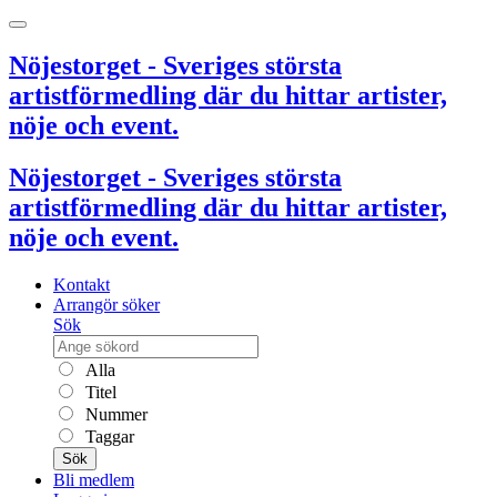
Nöjestorget - Sveriges största
artistförmedling där du hittar artister,
nöje och event.
Nöjestorget - Sveriges största
artistförmedling där du hittar artister,
nöje och event.
Kontakt
Arrangör söker
Sök
Alla
Titel
Nummer
Taggar
Sök
Bli medlem