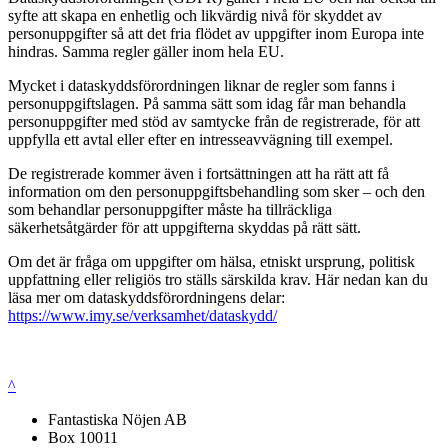
syfte att skapa en enhetlig och likvärdig nivå för skyddet av
personuppgifter så att det fria flödet av uppgifter inom Europa inte
hindras. Samma regler gäller inom hela EU.
Mycket i dataskyddsförordningen liknar de regler som fanns i
personuppgiftslagen. På samma sätt som idag får man behandla
personuppgifter med stöd av samtycke från de registrerade, för att
uppfylla ett avtal eller efter en intresseavvägning till exempel.
De registrerade kommer även i fortsättningen att ha rätt att få
information om den personuppgiftsbehandling som sker – och den
som behandlar personuppgifter måste ha tillräckliga
säkerhetsåtgärder för att uppgifterna skyddas på rätt sätt.
Om det är fråga om uppgifter om hälsa, etniskt ursprung, politisk
uppfattning eller religiös tro ställs särskilda krav. Här nedan kan du
läsa mer om dataskyddsförordningens delar:
https://www.imy.se/verksamhet/dataskydd/
^
Fantastiska Nöjen AB
Box 10011