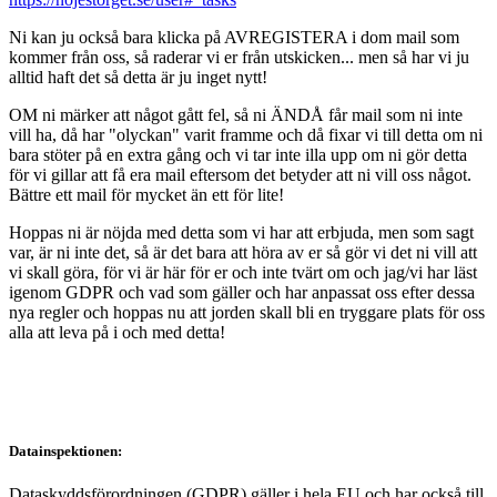
Ni kan ju också bara klicka på AVREGISTERA i dom mail som
kommer från oss, så raderar vi er från utskicken... men så har vi ju
alltid haft det så detta är ju inget nytt!
OM ni märker att något gått fel, så ni ÄNDÅ får mail som ni inte
vill ha, då har "olyckan" varit framme och då fixar vi till detta om ni
bara stöter på en extra gång och vi tar inte illa upp om ni gör detta
för vi gillar att få era mail eftersom det betyder att ni vill oss något.
Bättre ett mail för mycket än ett för lite!
Hoppas ni är nöjda med detta som vi har att erbjuda, men som sagt
var, är ni inte det, så är det bara att höra av er så gör vi det ni vill att
vi skall göra, för vi är här för er och inte tvärt om och jag/vi har läst
igenom GDPR och vad som gäller och har anpassat oss efter dessa
nya regler och hoppas nu att jorden skall bli en tryggare plats för oss
alla att leva på i och med detta!
Datainspektionen:
Dataskyddsförordningen (GDPR) gäller i hela EU och har också till