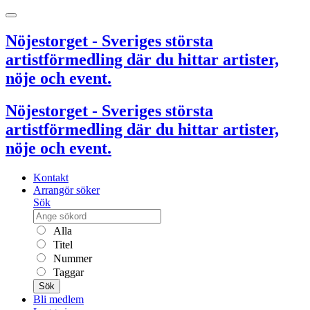
Nöjestorget - Sveriges största
artistförmedling där du hittar artister,
nöje och event.
Nöjestorget - Sveriges största
artistförmedling där du hittar artister,
nöje och event.
Kontakt
Arrangör söker
Sök
Alla
Titel
Nummer
Taggar
Sök
Bli medlem