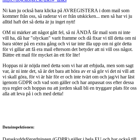
Ni kan ju också bara klicka på AVREGISTERA i dom mail som
kommer från oss, så raderar vi er från utskicken... men så har vi ju
alltid haft det så detta är ju inget nytt!
OM ni märker att något gått fel, så ni ÄNDÅ får mail som ni inte
vill ha, då har "olyckan" varit framme och då fixar vi till detta om ni
bara stöter på en extra gång och vi tar inte illa upp om ni gör detta
för vi gillar att få era mail eftersom det betyder att ni vill oss något.
Bättre ett mail för mycket än ett för lite!
Hoppas ni är nöjda med detta som vi har att erbjuda, men som sagt
var, är ni inte det, så är det bara att höra av er så gör vi det ni vill att
vi skall göra, för vi är här för er och inte tvärt om och jag/vi har läst
igenom GDPR och vad som gäller och har anpassat oss efter dessa
nya regler och hoppas nu att jorden skall bli en tryggare plats för oss
alla att leva på i och med detta!
Datainspektionen:
Dataskyddsförordningen (GDPR) gäller i hela EU och har också till