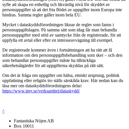
syfte att skapa en enhetlig och likvärdig nivå för skyddet av
personuppgifter så att det fria flödet av uppgifter inom Europa inte
hindras. Samma regler gäller inom hela EU.
Mycket i dataskyddsförordningen liknar de regler som fanns i
personuppgiftslagen. På samma sätt som idag får man behandla
personuppgifter med stöd av samtycke från de registrerade, för att
uppfylla ett avtal eller efter en intresseavvägning till exempel.
De registrerade kommer även i fortsättningen att ha rätt att få
information om den personuppgiftsbehandling som sker – och den
som behandlar personuppgifter måste ha tillräckliga
säkerhetsåtgärder för att uppgifterna skyddas på rätt sätt.
Om det är fråga om uppgifter om hälsa, etniskt ursprung, politisk
uppfattning eller religiös tro ställs särskilda krav. Här nedan kan du
läsa mer om dataskyddsförordningens delar:
https://www.imy.se/verksamhet/dataskydd/
^
Fantastiska Nöjen AB
Box 10011