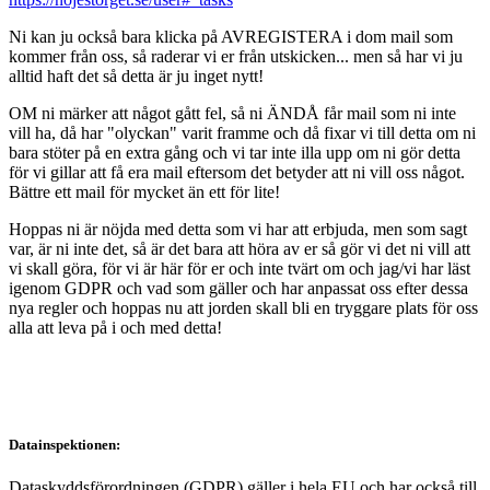
Ni kan ju också bara klicka på AVREGISTERA i dom mail som
kommer från oss, så raderar vi er från utskicken... men så har vi ju
alltid haft det så detta är ju inget nytt!
OM ni märker att något gått fel, så ni ÄNDÅ får mail som ni inte
vill ha, då har "olyckan" varit framme och då fixar vi till detta om ni
bara stöter på en extra gång och vi tar inte illa upp om ni gör detta
för vi gillar att få era mail eftersom det betyder att ni vill oss något.
Bättre ett mail för mycket än ett för lite!
Hoppas ni är nöjda med detta som vi har att erbjuda, men som sagt
var, är ni inte det, så är det bara att höra av er så gör vi det ni vill att
vi skall göra, för vi är här för er och inte tvärt om och jag/vi har läst
igenom GDPR och vad som gäller och har anpassat oss efter dessa
nya regler och hoppas nu att jorden skall bli en tryggare plats för oss
alla att leva på i och med detta!
Datainspektionen:
Dataskyddsförordningen (GDPR) gäller i hela EU och har också till