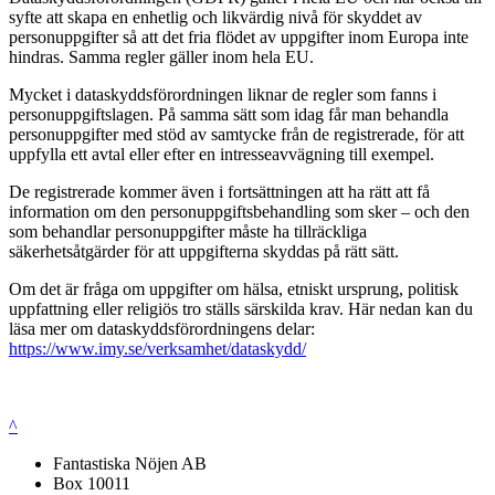
syfte att skapa en enhetlig och likvärdig nivå för skyddet av
personuppgifter så att det fria flödet av uppgifter inom Europa inte
hindras. Samma regler gäller inom hela EU.
Mycket i dataskyddsförordningen liknar de regler som fanns i
personuppgiftslagen. På samma sätt som idag får man behandla
personuppgifter med stöd av samtycke från de registrerade, för att
uppfylla ett avtal eller efter en intresseavvägning till exempel.
De registrerade kommer även i fortsättningen att ha rätt att få
information om den personuppgiftsbehandling som sker – och den
som behandlar personuppgifter måste ha tillräckliga
säkerhetsåtgärder för att uppgifterna skyddas på rätt sätt.
Om det är fråga om uppgifter om hälsa, etniskt ursprung, politisk
uppfattning eller religiös tro ställs särskilda krav. Här nedan kan du
läsa mer om dataskyddsförordningens delar:
https://www.imy.se/verksamhet/dataskydd/
^
Fantastiska Nöjen AB
Box 10011