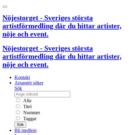
Nöjestorget - Sveriges största
artistförmedling där du hittar artister,
nöje och event.
Nöjestorget - Sveriges största
artistförmedling där du hittar artister,
nöje och event.
Kontakt
Arrangör söker
Sök
Alla
Titel
Nummer
Taggar
Sök
Bli medlem