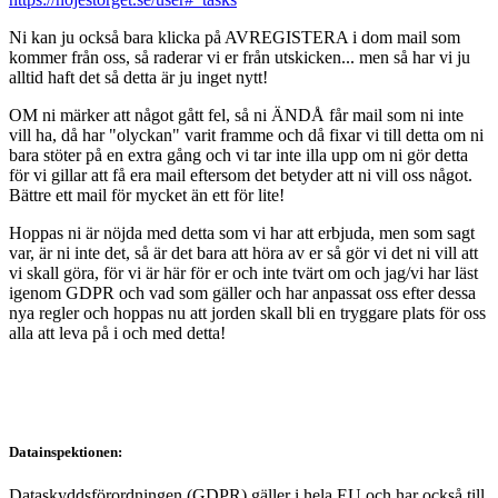
Ni kan ju också bara klicka på AVREGISTERA i dom mail som
kommer från oss, så raderar vi er från utskicken... men så har vi ju
alltid haft det så detta är ju inget nytt!
OM ni märker att något gått fel, så ni ÄNDÅ får mail som ni inte
vill ha, då har "olyckan" varit framme och då fixar vi till detta om ni
bara stöter på en extra gång och vi tar inte illa upp om ni gör detta
för vi gillar att få era mail eftersom det betyder att ni vill oss något.
Bättre ett mail för mycket än ett för lite!
Hoppas ni är nöjda med detta som vi har att erbjuda, men som sagt
var, är ni inte det, så är det bara att höra av er så gör vi det ni vill att
vi skall göra, för vi är här för er och inte tvärt om och jag/vi har läst
igenom GDPR och vad som gäller och har anpassat oss efter dessa
nya regler och hoppas nu att jorden skall bli en tryggare plats för oss
alla att leva på i och med detta!
Datainspektionen:
Dataskyddsförordningen (GDPR) gäller i hela EU och har också till