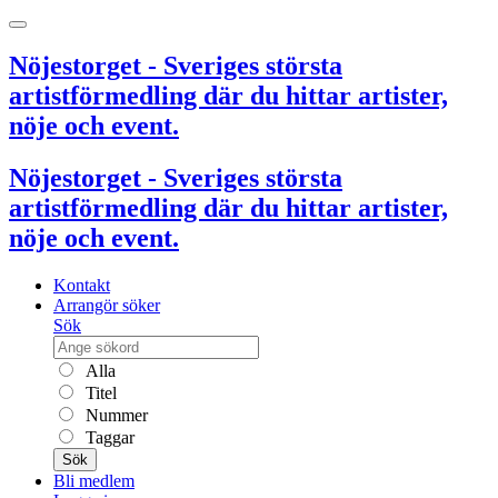
Nöjestorget - Sveriges största
artistförmedling där du hittar artister,
nöje och event.
Nöjestorget - Sveriges största
artistförmedling där du hittar artister,
nöje och event.
Kontakt
Arrangör söker
Sök
Alla
Titel
Nummer
Taggar
Sök
Bli medlem