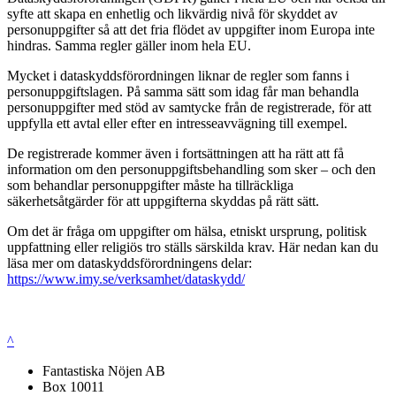
syfte att skapa en enhetlig och likvärdig nivå för skyddet av
personuppgifter så att det fria flödet av uppgifter inom Europa inte
hindras. Samma regler gäller inom hela EU.
Mycket i dataskyddsförordningen liknar de regler som fanns i
personuppgiftslagen. På samma sätt som idag får man behandla
personuppgifter med stöd av samtycke från de registrerade, för att
uppfylla ett avtal eller efter en intresseavvägning till exempel.
De registrerade kommer även i fortsättningen att ha rätt att få
information om den personuppgiftsbehandling som sker – och den
som behandlar personuppgifter måste ha tillräckliga
säkerhetsåtgärder för att uppgifterna skyddas på rätt sätt.
Om det är fråga om uppgifter om hälsa, etniskt ursprung, politisk
uppfattning eller religiös tro ställs särskilda krav. Här nedan kan du
läsa mer om dataskyddsförordningens delar:
https://www.imy.se/verksamhet/dataskydd/
^
Fantastiska Nöjen AB
Box 10011