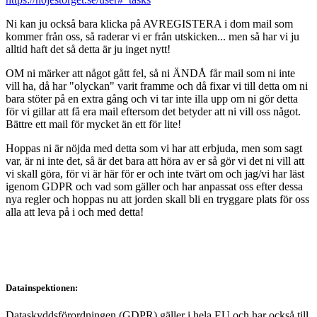
Ni kan ju också bara klicka på AVREGISTERA i dom mail som
kommer från oss, så raderar vi er från utskicken... men så har vi ju
alltid haft det så detta är ju inget nytt!
OM ni märker att något gått fel, så ni ÄNDÅ får mail som ni inte
vill ha, då har "olyckan" varit framme och då fixar vi till detta om ni
bara stöter på en extra gång och vi tar inte illa upp om ni gör detta
för vi gillar att få era mail eftersom det betyder att ni vill oss något.
Bättre ett mail för mycket än ett för lite!
Hoppas ni är nöjda med detta som vi har att erbjuda, men som sagt
var, är ni inte det, så är det bara att höra av er så gör vi det ni vill att
vi skall göra, för vi är här för er och inte tvärt om och jag/vi har läst
igenom GDPR och vad som gäller och har anpassat oss efter dessa
nya regler och hoppas nu att jorden skall bli en tryggare plats för oss
alla att leva på i och med detta!
Datainspektionen:
Dataskyddsförordningen (GDPR) gäller i hela EU och har också till