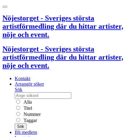
Nöjestorget - Sveriges största
artistförmedling där du hittar artister,
nöje och event.
Nöjestorget - Sveriges största
artistförmedling där du hittar artister,
nöje och event.
Kontakt
Arrangör söker
Sök
Alla
Titel
Nummer
Taggar
Sök
Bli medlem