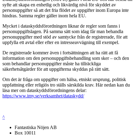
syfte att skapa en enhetlig och likvärdig nivå för skyddet av
personuppgifter så att det fria flödet av uppgifter inom Europa inte
hindras. Samma regler gäller inom hela EU.
Mycket i dataskyddsförordningen liknar de regler som fanns i
personuppgiftslagen. På samma sätt som idag får man behandla
personuppgifter med stöd av samtycke från de registrerade, för att
uppfylla ett avtal eller efter en intresseavvägning till exempel.
De registrerade kommer även i fortsättningen att ha rätt att få
information om den personuppgiftsbehandling som sker – och den
som behandlar personuppgifter måste ha tillräckliga
säkerhetsåtgärder för att uppgifterna skyddas på rätt sätt.
Om det är fråga om uppgifter om hälsa, etniskt ursprung, politisk
uppfattning eller religiös tro ställs särskilda krav. Här nedan kan du
läsa mer om dataskyddsförordningens delar:
https://www.imy.se/verksamhet/dataskydd/
^
Fantastiska Nöjen AB
Box 10011