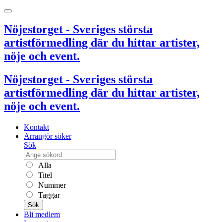
Nöjestorget - Sveriges största
artistförmedling där du hittar artister,
nöje och event.
Nöjestorget - Sveriges största
artistförmedling där du hittar artister,
nöje och event.
Kontakt
Arrangör söker
Sök
Alla
Titel
Nummer
Taggar
Sök
Bli medlem