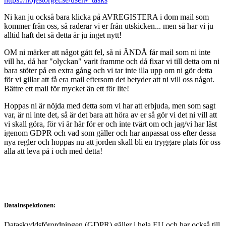
Ni kan ju också bara klicka på AVREGISTERA i dom mail som
kommer från oss, så raderar vi er från utskicken... men så har vi ju
alltid haft det så detta är ju inget nytt!
OM ni märker att något gått fel, så ni ÄNDÅ får mail som ni inte
vill ha, då har "olyckan" varit framme och då fixar vi till detta om ni
bara stöter på en extra gång och vi tar inte illa upp om ni gör detta
för vi gillar att få era mail eftersom det betyder att ni vill oss något.
Bättre ett mail för mycket än ett för lite!
Hoppas ni är nöjda med detta som vi har att erbjuda, men som sagt
var, är ni inte det, så är det bara att höra av er så gör vi det ni vill att
vi skall göra, för vi är här för er och inte tvärt om och jag/vi har läst
igenom GDPR och vad som gäller och har anpassat oss efter dessa
nya regler och hoppas nu att jorden skall bli en tryggare plats för oss
alla att leva på i och med detta!
Datainspektionen:
Dataskyddsförordningen (GDPR) gäller i hela EU och har också till