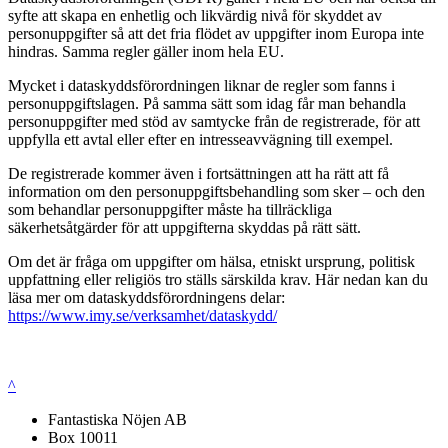
syfte att skapa en enhetlig och likvärdig nivå för skyddet av
personuppgifter så att det fria flödet av uppgifter inom Europa inte
hindras. Samma regler gäller inom hela EU.
Mycket i dataskyddsförordningen liknar de regler som fanns i
personuppgiftslagen. På samma sätt som idag får man behandla
personuppgifter med stöd av samtycke från de registrerade, för att
uppfylla ett avtal eller efter en intresseavvägning till exempel.
De registrerade kommer även i fortsättningen att ha rätt att få
information om den personuppgiftsbehandling som sker – och den
som behandlar personuppgifter måste ha tillräckliga
säkerhetsåtgärder för att uppgifterna skyddas på rätt sätt.
Om det är fråga om uppgifter om hälsa, etniskt ursprung, politisk
uppfattning eller religiös tro ställs särskilda krav. Här nedan kan du
läsa mer om dataskyddsförordningens delar:
https://www.imy.se/verksamhet/dataskydd/
^
Fantastiska Nöjen AB
Box 10011