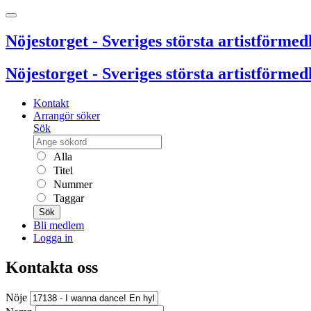
Nöjestorget - Sveriges största artistförmedl
Nöjestorget - Sveriges största artistförmedl
Kontakt
Arrangör söker
Sök
Alla
Titel
Nummer
Taggar
Sök
Bli medlem
Logga in
Kontakta oss
Nöje