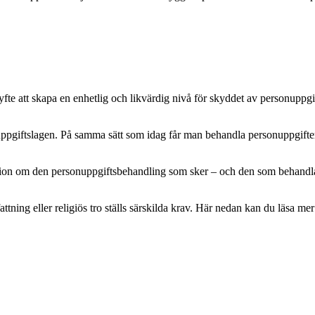
e att skapa en enhetlig och likvärdig nivå för skyddet av personuppgifte
pgiftslagen. På samma sätt som idag får man behandla personuppgifter m
mation om den personuppgiftsbehandling som sker – och den som behandlar 
attning eller religiös tro ställs särskilda krav. Här nedan kan du läsa 