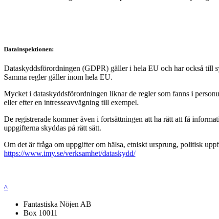
Datainspektionen:
Dataskyddsförordningen (GDPR) gäller i hela EU och har också till syft
Samma regler gäller inom hela EU.
Mycket i dataskyddsförordningen liknar de regler som fanns i personup
eller efter en intresseavvägning till exempel.
De registrerade kommer även i fortsättningen att ha rätt att få infor
uppgifterna skyddas på rätt sätt.
Om det är fråga om uppgifter om hälsa, etniskt ursprung, politisk uppf
https://www.imy.se/verksamhet/dataskydd/
^
Fantastiska Nöjen AB
Box 10011