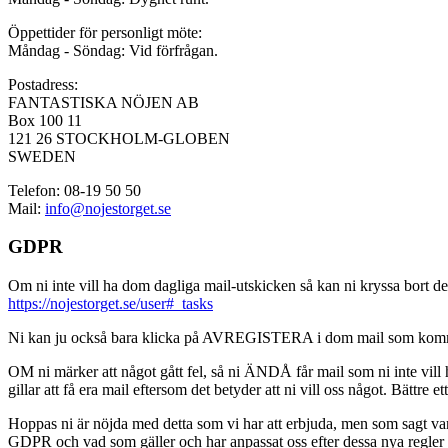
Öppettider för personligt möte:
Måndag - Söndag: Vid förfrågan.
Postadress:
FANTASTISKA NÖJEN AB
Box 100 11
121 26 STOCKHOLM-GLOBEN
SWEDEN
Telefon: 08-19 50 50
Mail:
info@nojestorget.se
GDPR
Om ni inte vill ha dom dagliga mail-utskicken så kan ni kryssa bort des
https://nojestorget.se/user#_tasks
Ni kan ju också bara klicka på AVREGISTERA i dom mail som kommer från 
OM ni märker att något gått fel, så ni ÄNDÅ får mail som ni inte vill ha
gillar att få era mail eftersom det betyder att ni vill oss något. Bättre et
Hoppas ni är nöjda med detta som vi har att erbjuda, men som sagt var, är 
GDPR och vad som gäller och har anpassat oss efter dessa nya regler och