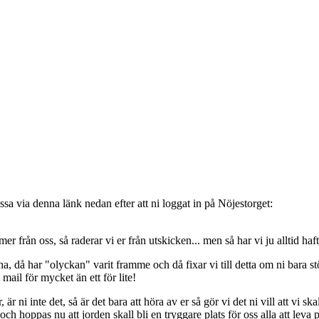
sa via denna länk nedan efter att ni loggat in på Nöjestorget:
oss, så raderar vi er från utskicken... men så har vi ju alltid haft de
, då har "olyckan" varit framme och då fixar vi till detta om ni bara stöt
t mail för mycket än ett för lite!
ni inte det, så är det bara att höra av er så gör vi det ni vill att vi ska
 hoppas nu att jorden skall bli en tryggare plats för oss alla att leva 