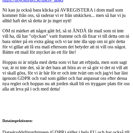
Ni kan ju också bara klicka på AVREGISTERA i dom mail som
kommer från oss, så raderar vi er från utskicken... men så har vi ju
alltid haft det så detta är ju inget nytt!
OM ni märker att något gått fel, så ni ÄNDÅ får mail som ni inte
vill ha, då har "olyckan" varit framme och då fixar vi till detta om ni
bara stöter på en extra gång och vi tar inte illa upp om ni gör detta
för vi gillar att få era mail eftersom det betyder att ni vill oss något.
Bättre ett mail för mycket än ett för lite!
Hoppas ni är nöjda med detta som vi har att erbjuda, men som sagt
var, är ni inte det, så är det bara att höra av er så gör vi det ni vill att
vi skall göra, för vi är här för er och inte tvärt om och jag/vi har läst
igenom GDPR och vad som gäller och har anpassat oss efter dessa
nya regler och hoppas nu att jorden skall bli en tryggare plats för oss
alla att leva på i och med detta!
Datainspektionen:
Dataskyddsförordningen (GDPR) gäller i hela EU och har också till