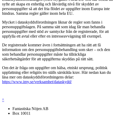
syfte att skapa en enhetlig och likvärdig nivå för skyddet av
personuppgifter så att det fria flödet av uppgifter inom Europa inte
hindras. Samma regler gäller inom hela EU.
Mycket i dataskyddsförordningen liknar de regler som fanns i
personuppgiftslagen. På samma sätt som idag får man behandla
personuppgifter med stöd av samtycke från de registrerade, för att
uppfylla ett avtal eller efter en intresseavvägning till exempel.
De registrerade kommer även i fortsättningen att ha rätt att få
information om den personuppgiftsbehandling som sker – och den
som behandlar personuppgifter måste ha tillräckliga
säkerhetsåtgärder för att uppgifterna skyddas på rätt sätt.
Om det är fråga om uppgifter om hälsa, etniskt ursprung, politisk
uppfattning eller religiös tro ställs särskilda krav. Här nedan kan du
läsa mer om dataskyddsförordningens delar:
https://www.imy.se/verksamhet/dataskydd/
^
Fantastiska Nöjen AB
Box 10011