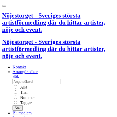
Nöjestorget - Sveriges största
artistförmedling där du hittar artister,
nöje och event.
Nöjestorget - Sveriges största
artistförmedling där du hittar artister,
nöje och event.
Kontakt
Arrangör söker
Sök
Alla
Titel
Nummer
Taggar
Sök
Bli medlem