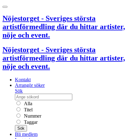
Nöjestorget - Sveriges största
artistförmedling där du hittar artister,
nöje och event.
Nöjestorget - Sveriges största
artistförmedling där du hittar artister,
nöje och event.
Kontakt
Arrangör söker
Sök
Alla
Titel
Nummer
Taggar
Sök
Bli medlem