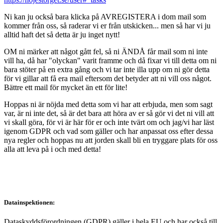
Ni kan ju också bara klicka på AVREGISTERA i dom mail som
kommer från oss, så raderar vi er från utskicken... men så har vi ju
alltid haft det så detta är ju inget nytt!
OM ni märker att något gått fel, så ni ÄNDÅ får mail som ni inte
vill ha, då har "olyckan" varit framme och då fixar vi till detta om ni
bara stöter på en extra gång och vi tar inte illa upp om ni gör detta
för vi gillar att få era mail eftersom det betyder att ni vill oss något.
Bättre ett mail för mycket än ett för lite!
Hoppas ni är nöjda med detta som vi har att erbjuda, men som sagt
var, är ni inte det, så är det bara att höra av er så gör vi det ni vill att
vi skall göra, för vi är här för er och inte tvärt om och jag/vi har läst
igenom GDPR och vad som gäller och har anpassat oss efter dessa
nya regler och hoppas nu att jorden skall bli en tryggare plats för oss
alla att leva på i och med detta!
Datainspektionen:
Dataskyddsförordningen (GDPR) gäller i hela EU och har också till