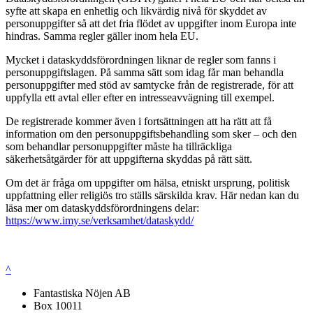
syfte att skapa en enhetlig och likvärdig nivå för skyddet av
personuppgifter så att det fria flödet av uppgifter inom Europa inte
hindras. Samma regler gäller inom hela EU.
Mycket i dataskyddsförordningen liknar de regler som fanns i
personuppgiftslagen. På samma sätt som idag får man behandla
personuppgifter med stöd av samtycke från de registrerade, för att
uppfylla ett avtal eller efter en intresseavvägning till exempel.
De registrerade kommer även i fortsättningen att ha rätt att få
information om den personuppgiftsbehandling som sker – och den
som behandlar personuppgifter måste ha tillräckliga
säkerhetsåtgärder för att uppgifterna skyddas på rätt sätt.
Om det är fråga om uppgifter om hälsa, etniskt ursprung, politisk
uppfattning eller religiös tro ställs särskilda krav. Här nedan kan du
läsa mer om dataskyddsförordningens delar:
https://www.imy.se/verksamhet/dataskydd/
^
Fantastiska Nöjen AB
Box 10011