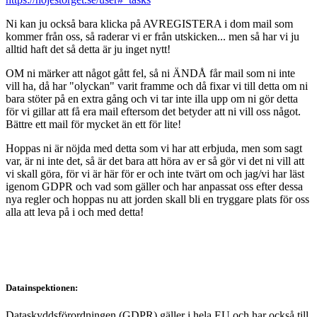
Ni kan ju också bara klicka på AVREGISTERA i dom mail som
kommer från oss, så raderar vi er från utskicken... men så har vi ju
alltid haft det så detta är ju inget nytt!
OM ni märker att något gått fel, så ni ÄNDÅ får mail som ni inte
vill ha, då har "olyckan" varit framme och då fixar vi till detta om ni
bara stöter på en extra gång och vi tar inte illa upp om ni gör detta
för vi gillar att få era mail eftersom det betyder att ni vill oss något.
Bättre ett mail för mycket än ett för lite!
Hoppas ni är nöjda med detta som vi har att erbjuda, men som sagt
var, är ni inte det, så är det bara att höra av er så gör vi det ni vill att
vi skall göra, för vi är här för er och inte tvärt om och jag/vi har läst
igenom GDPR och vad som gäller och har anpassat oss efter dessa
nya regler och hoppas nu att jorden skall bli en tryggare plats för oss
alla att leva på i och med detta!
Datainspektionen:
Dataskyddsförordningen (GDPR) gäller i hela EU och har också till