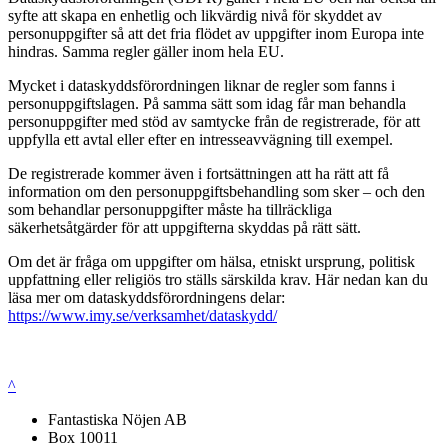
syfte att skapa en enhetlig och likvärdig nivå för skyddet av
personuppgifter så att det fria flödet av uppgifter inom Europa inte
hindras. Samma regler gäller inom hela EU.
Mycket i dataskyddsförordningen liknar de regler som fanns i
personuppgiftslagen. På samma sätt som idag får man behandla
personuppgifter med stöd av samtycke från de registrerade, för att
uppfylla ett avtal eller efter en intresseavvägning till exempel.
De registrerade kommer även i fortsättningen att ha rätt att få
information om den personuppgiftsbehandling som sker – och den
som behandlar personuppgifter måste ha tillräckliga
säkerhetsåtgärder för att uppgifterna skyddas på rätt sätt.
Om det är fråga om uppgifter om hälsa, etniskt ursprung, politisk
uppfattning eller religiös tro ställs särskilda krav. Här nedan kan du
läsa mer om dataskyddsförordningens delar:
https://www.imy.se/verksamhet/dataskydd/
^
Fantastiska Nöjen AB
Box 10011