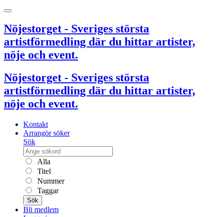
Nöjestorget - Sveriges största
artistförmedling där du hittar artister,
nöje och event.
Nöjestorget - Sveriges största
artistförmedling där du hittar artister,
nöje och event.
Kontakt
Arrangör söker
Sök
Alla
Titel
Nummer
Taggar
Sök
Bli medlem