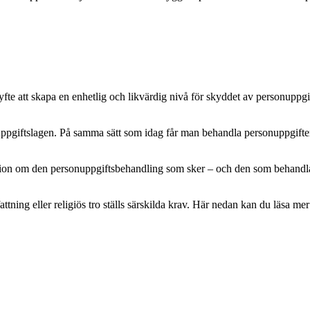
e att skapa en enhetlig och likvärdig nivå för skyddet av personuppgifte
pgiftslagen. På samma sätt som idag får man behandla personuppgifter m
mation om den personuppgiftsbehandling som sker – och den som behandlar 
attning eller religiös tro ställs särskilda krav. Här nedan kan du läsa 