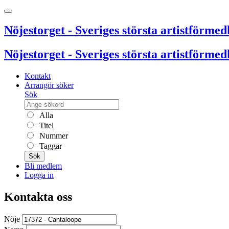
Nöjestorget - Sveriges största artistförmedl
Nöjestorget - Sveriges största artistförmedl
Kontakt
Arrangör söker
Sök
Alla
Titel
Nummer
Taggar
Sök
Bli medlem
Logga in
Kontakta oss
Nöje