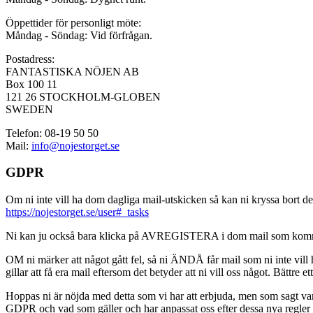
Öppettider för personligt möte:
Måndag - Söndag: Vid förfrågan.
Postadress:
FANTASTISKA NÖJEN AB
Box 100 11
121 26 STOCKHOLM-GLOBEN
SWEDEN
Telefon: 08-19 50 50
Mail:
info@nojestorget.se
GDPR
Om ni inte vill ha dom dagliga mail-utskicken så kan ni kryssa bort des
https://nojestorget.se/user#_tasks
Ni kan ju också bara klicka på AVREGISTERA i dom mail som kommer från 
OM ni märker att något gått fel, så ni ÄNDÅ får mail som ni inte vill ha
gillar att få era mail eftersom det betyder att ni vill oss något. Bättre et
Hoppas ni är nöjda med detta som vi har att erbjuda, men som sagt var, är 
GDPR och vad som gäller och har anpassat oss efter dessa nya regler och