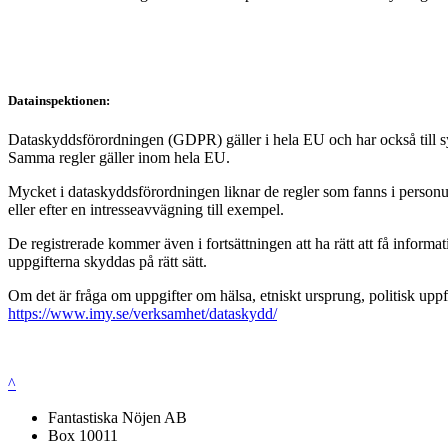
Datainspektionen:
Dataskyddsförordningen (GDPR) gäller i hela EU och har också till syft
Samma regler gäller inom hela EU.
Mycket i dataskyddsförordningen liknar de regler som fanns i personup
eller efter en intresseavvägning till exempel.
De registrerade kommer även i fortsättningen att ha rätt att få infor
uppgifterna skyddas på rätt sätt.
Om det är fråga om uppgifter om hälsa, etniskt ursprung, politisk uppf
https://www.imy.se/verksamhet/dataskydd/
^
Fantastiska Nöjen AB
Box 10011