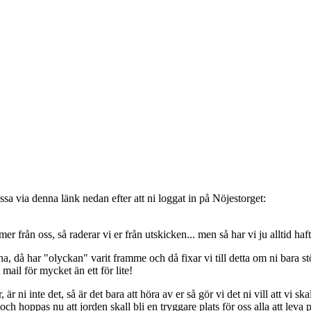
sa via denna länk nedan efter att ni loggat in på Nöjestorget:
oss, så raderar vi er från utskicken... men så har vi ju alltid haft de
, då har "olyckan" varit framme och då fixar vi till detta om ni bara stöt
t mail för mycket än ett för lite!
ni inte det, så är det bara att höra av er så gör vi det ni vill att vi ska
 hoppas nu att jorden skall bli en tryggare plats för oss alla att leva 