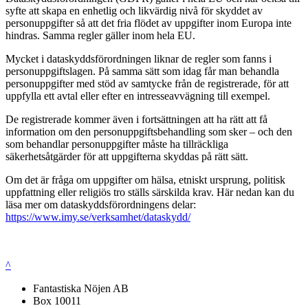
syfte att skapa en enhetlig och likvärdig nivå för skyddet av
personuppgifter så att det fria flödet av uppgifter inom Europa inte
hindras. Samma regler gäller inom hela EU.
Mycket i dataskyddsförordningen liknar de regler som fanns i
personuppgiftslagen. På samma sätt som idag får man behandla
personuppgifter med stöd av samtycke från de registrerade, för att
uppfylla ett avtal eller efter en intresseavvägning till exempel.
De registrerade kommer även i fortsättningen att ha rätt att få
information om den personuppgiftsbehandling som sker – och den
som behandlar personuppgifter måste ha tillräckliga
säkerhetsåtgärder för att uppgifterna skyddas på rätt sätt.
Om det är fråga om uppgifter om hälsa, etniskt ursprung, politisk
uppfattning eller religiös tro ställs särskilda krav. Här nedan kan du
läsa mer om dataskyddsförordningens delar:
https://www.imy.se/verksamhet/dataskydd/
^
Fantastiska Nöjen AB
Box 10011