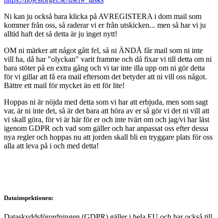
Ni kan ju också bara klicka på AVREGISTERA i dom mail som
kommer från oss, så raderar vi er från utskicken... men så har vi ju
alltid haft det så detta är ju inget nytt!
OM ni märker att något gått fel, så ni ÄNDÅ får mail som ni inte
vill ha, då har "olyckan" varit framme och då fixar vi till detta om ni
bara stöter på en extra gång och vi tar inte illa upp om ni gör detta
för vi gillar att få era mail eftersom det betyder att ni vill oss något.
Bättre ett mail för mycket än ett för lite!
Hoppas ni är nöjda med detta som vi har att erbjuda, men som sagt
var, är ni inte det, så är det bara att höra av er så gör vi det ni vill att
vi skall göra, för vi är här för er och inte tvärt om och jag/vi har läst
igenom GDPR och vad som gäller och har anpassat oss efter dessa
nya regler och hoppas nu att jorden skall bli en tryggare plats för oss
alla att leva på i och med detta!
Datainspektionen:
Dataskyddsförordningen (GDPR) gäller i hela EU och har också till