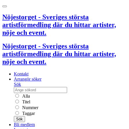
Nöjestorget - Sveriges största
artistförmedling där du hittar artister,
nöje och event.
Nöjestorget - Sveriges största
artistförmedling där du hittar artister,
nöje och event.
Kontakt
Arrangör söker
Sök
Alla
Titel
Nummer
Taggar
Sök
Bli medlem