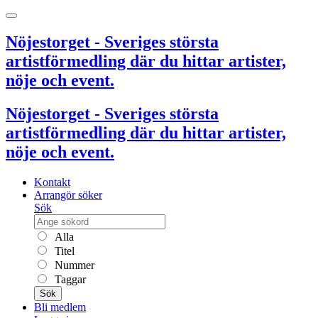
Nöjestorget - Sveriges största
artistförmedling där du hittar artister,
nöje och event.
Nöjestorget - Sveriges största
artistförmedling där du hittar artister,
nöje och event.
Kontakt
Arrangör söker
Sök
Alla
Titel
Nummer
Taggar
Sök
Bli medlem