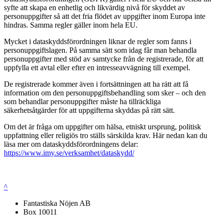
syfte att skapa en enhetlig och likvärdig nivå för skyddet av
personuppgifter så att det fria flödet av uppgifter inom Europa inte
hindras. Samma regler gäller inom hela EU.
Mycket i dataskyddsförordningen liknar de regler som fanns i
personuppgiftslagen. På samma sätt som idag får man behandla
personuppgifter med stöd av samtycke från de registrerade, för att
uppfylla ett avtal eller efter en intresseavvägning till exempel.
De registrerade kommer även i fortsättningen att ha rätt att få
information om den personuppgiftsbehandling som sker – och den
som behandlar personuppgifter måste ha tillräckliga
säkerhetsåtgärder för att uppgifterna skyddas på rätt sätt.
Om det är fråga om uppgifter om hälsa, etniskt ursprung, politisk
uppfattning eller religiös tro ställs särskilda krav. Här nedan kan du
läsa mer om dataskyddsförordningens delar:
https://www.imy.se/verksamhet/dataskydd/
^
Fantastiska Nöjen AB
Box 10011