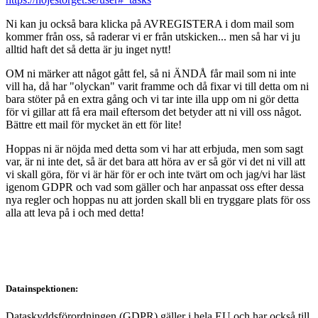
Ni kan ju också bara klicka på AVREGISTERA i dom mail som
kommer från oss, så raderar vi er från utskicken... men så har vi ju
alltid haft det så detta är ju inget nytt!
OM ni märker att något gått fel, så ni ÄNDÅ får mail som ni inte
vill ha, då har "olyckan" varit framme och då fixar vi till detta om ni
bara stöter på en extra gång och vi tar inte illa upp om ni gör detta
för vi gillar att få era mail eftersom det betyder att ni vill oss något.
Bättre ett mail för mycket än ett för lite!
Hoppas ni är nöjda med detta som vi har att erbjuda, men som sagt
var, är ni inte det, så är det bara att höra av er så gör vi det ni vill att
vi skall göra, för vi är här för er och inte tvärt om och jag/vi har läst
igenom GDPR och vad som gäller och har anpassat oss efter dessa
nya regler och hoppas nu att jorden skall bli en tryggare plats för oss
alla att leva på i och med detta!
Datainspektionen:
Dataskyddsförordningen (GDPR) gäller i hela EU och har också till