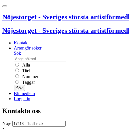
Nöjestorget - Sveriges största artistförmedl
Nöjestorget - Sveriges största artistförmedl
Kontakt
Arrangör söker
Sök
Alla
Titel
Nummer
Taggar
Sök
Bli medlem
Logga in
Kontakta oss
Nöje