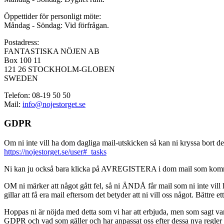
Öppettider för personligt möte:
Måndag - Söndag: Vid förfrågan.
Postadress:
FANTASTISKA NÖJEN AB
Box 100 11
121 26 STOCKHOLM-GLOBEN
SWEDEN
Telefon: 08-19 50 50
Mail:
info@nojestorget.se
GDPR
Om ni inte vill ha dom dagliga mail-utskicken så kan ni kryssa bort des
https://nojestorget.se/user#_tasks
Ni kan ju också bara klicka på AVREGISTERA i dom mail som kommer från 
OM ni märker att något gått fel, så ni ÄNDÅ får mail som ni inte vill ha
gillar att få era mail eftersom det betyder att ni vill oss något. Bättre et
Hoppas ni är nöjda med detta som vi har att erbjuda, men som sagt var, är 
GDPR och vad som gäller och har anpassat oss efter dessa nya regler och