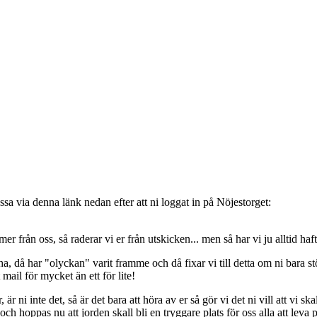
sa via denna länk nedan efter att ni loggat in på Nöjestorget:
oss, så raderar vi er från utskicken... men så har vi ju alltid haft de
, då har "olyckan" varit framme och då fixar vi till detta om ni bara stöt
t mail för mycket än ett för lite!
ni inte det, så är det bara att höra av er så gör vi det ni vill att vi ska
 hoppas nu att jorden skall bli en tryggare plats för oss alla att leva 