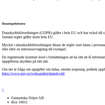
Datainspektionen:
Dataskyddsförordningen (GDPR) gäller i hela EU och har också till syft
Samma regler gäller inom hela EU.
Mycket i dataskyddsförordningen liknar de regler som fanns i personup
eller efter en intresseavvägning till exempel.
De registrerade kommer även i fortsättningen att ha rätt att få infor
uppgifterna skyddas på rätt sätt.
Om det är fråga om uppgifter om hälsa, etniskt ursprung, politisk uppf
https://www.imy.se/verksamhet/dataskydd/
^
Fantastiska Nöjen AB
Box 10011