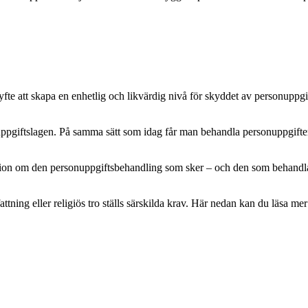
e att skapa en enhetlig och likvärdig nivå för skyddet av personuppgifte
pgiftslagen. På samma sätt som idag får man behandla personuppgifter m
mation om den personuppgiftsbehandling som sker – och den som behandlar 
attning eller religiös tro ställs särskilda krav. Här nedan kan du läsa 