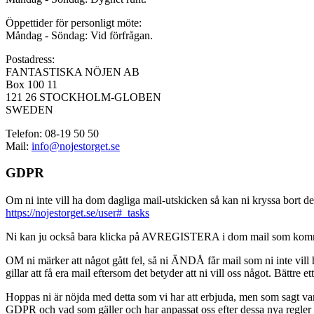
Öppettider för personligt möte:
Måndag - Söndag: Vid förfrågan.
Postadress:
FANTASTISKA NÖJEN AB
Box 100 11
121 26 STOCKHOLM-GLOBEN
SWEDEN
Telefon: 08-19 50 50
Mail:
info@nojestorget.se
GDPR
Om ni inte vill ha dom dagliga mail-utskicken så kan ni kryssa bort des
https://nojestorget.se/user#_tasks
Ni kan ju också bara klicka på AVREGISTERA i dom mail som kommer från 
OM ni märker att något gått fel, så ni ÄNDÅ får mail som ni inte vill ha
gillar att få era mail eftersom det betyder att ni vill oss något. Bättre et
Hoppas ni är nöjda med detta som vi har att erbjuda, men som sagt var, är 
GDPR och vad som gäller och har anpassat oss efter dessa nya regler och