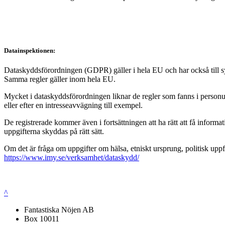
Datainspektionen:
Dataskyddsförordningen (GDPR) gäller i hela EU och har också till syft
Samma regler gäller inom hela EU.
Mycket i dataskyddsförordningen liknar de regler som fanns i personup
eller efter en intresseavvägning till exempel.
De registrerade kommer även i fortsättningen att ha rätt att få infor
uppgifterna skyddas på rätt sätt.
Om det är fråga om uppgifter om hälsa, etniskt ursprung, politisk uppf
https://www.imy.se/verksamhet/dataskydd/
^
Fantastiska Nöjen AB
Box 10011