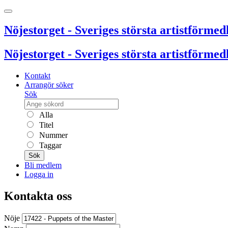
Nöjestorget - Sveriges största artistförmedl
Nöjestorget - Sveriges största artistförmedl
Kontakt
Arrangör söker
Sök
Alla
Titel
Nummer
Taggar
Sök
Bli medlem
Logga in
Kontakta oss
Nöje