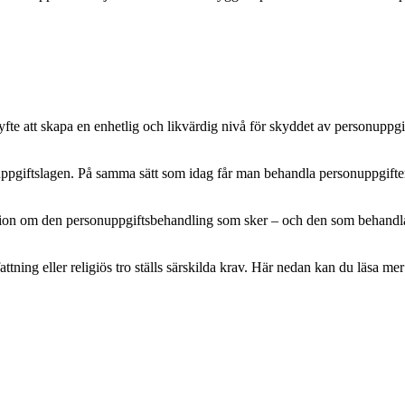
e att skapa en enhetlig och likvärdig nivå för skyddet av personuppgifte
pgiftslagen. På samma sätt som idag får man behandla personuppgifter m
mation om den personuppgiftsbehandling som sker – och den som behandlar 
attning eller religiös tro ställs särskilda krav. Här nedan kan du läsa 