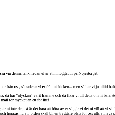
sa via denna länk nedan efter att ni loggat in på Nöjestorget:
oss, så raderar vi er från utskicken... men så har vi ju alltid haft de
, då har "olyckan" varit framme och då fixar vi till detta om ni bara stöt
t mail för mycket än ett för lite!
ni inte det, så är det bara att höra av er så gör vi det ni vill att vi ska
 hoppas nu att jorden skall bli en tryggare plats för oss alla att leva 