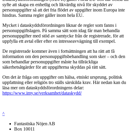
syfte att skapa en enhetlig och likvärdig nivå för skyddet av
personuppgifter så att det fria flödet av uppgifter inom Europa inte
hindras. Samma regler gäller inom hela EU.
Mycket i dataskyddsförordningen liknar de regler som fanns i
personuppgiftslagen. På samma sätt som idag får man behandla
personuppgifter med stöd av samtycke från de registrerade, för att
uppfylla ett avtal eller efter en intresseavvägning till exempel.
De registrerade kommer även i fortsättningen att ha rätt att få
information om den personuppgiftsbehandling som sker – och den
som behandlar personuppgifter måste ha tillräckliga
säkerhetsåtgärder för att uppgifterna skyddas på rätt sätt.
Om det är fråga om uppgifter om hälsa, etniskt ursprung, politisk
uppfattning eller religiös tro ställs särskilda krav. Här nedan kan du
läsa mer om dataskyddsförordningens delar:
https://www.imy.se/verksamhet/dataskydd/
^
Fantastiska Nöjen AB
Box 10011