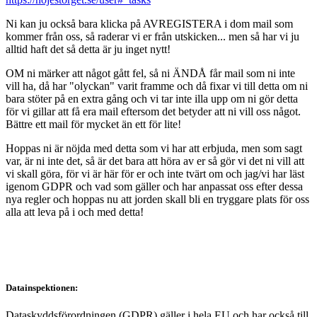
Ni kan ju också bara klicka på AVREGISTERA i dom mail som
kommer från oss, så raderar vi er från utskicken... men så har vi ju
alltid haft det så detta är ju inget nytt!
OM ni märker att något gått fel, så ni ÄNDÅ får mail som ni inte
vill ha, då har "olyckan" varit framme och då fixar vi till detta om ni
bara stöter på en extra gång och vi tar inte illa upp om ni gör detta
för vi gillar att få era mail eftersom det betyder att ni vill oss något.
Bättre ett mail för mycket än ett för lite!
Hoppas ni är nöjda med detta som vi har att erbjuda, men som sagt
var, är ni inte det, så är det bara att höra av er så gör vi det ni vill att
vi skall göra, för vi är här för er och inte tvärt om och jag/vi har läst
igenom GDPR och vad som gäller och har anpassat oss efter dessa
nya regler och hoppas nu att jorden skall bli en tryggare plats för oss
alla att leva på i och med detta!
Datainspektionen:
Dataskyddsförordningen (GDPR) gäller i hela EU och har också till