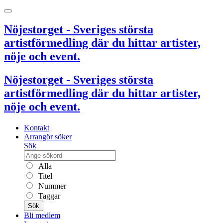
Nöjestorget - Sveriges största
artistförmedling där du hittar artister,
nöje och event.
Nöjestorget - Sveriges största
artistförmedling där du hittar artister,
nöje och event.
Kontakt
Arrangör söker
Sök
Alla
Titel
Nummer
Taggar
Sök
Bli medlem