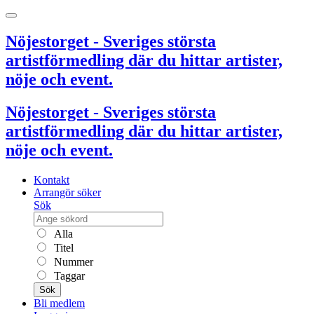
Nöjestorget - Sveriges största
artistförmedling där du hittar artister,
nöje och event.
Nöjestorget - Sveriges största
artistförmedling där du hittar artister,
nöje och event.
Kontakt
Arrangör söker
Sök
Alla
Titel
Nummer
Taggar
Sök
Bli medlem