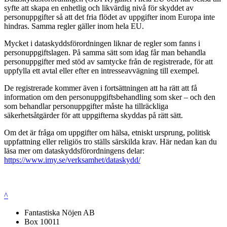
syfte att skapa en enhetlig och likvärdig nivå för skyddet av
personuppgifter så att det fria flödet av uppgifter inom Europa inte
hindras. Samma regler gäller inom hela EU.
Mycket i dataskyddsförordningen liknar de regler som fanns i
personuppgiftslagen. På samma sätt som idag får man behandla
personuppgifter med stöd av samtycke från de registrerade, för att
uppfylla ett avtal eller efter en intresseavvägning till exempel.
De registrerade kommer även i fortsättningen att ha rätt att få
information om den personuppgiftsbehandling som sker – och den
som behandlar personuppgifter måste ha tillräckliga
säkerhetsåtgärder för att uppgifterna skyddas på rätt sätt.
Om det är fråga om uppgifter om hälsa, etniskt ursprung, politisk
uppfattning eller religiös tro ställs särskilda krav. Här nedan kan du
läsa mer om dataskyddsförordningens delar:
https://www.imy.se/verksamhet/dataskydd/
^
Fantastiska Nöjen AB
Box 10011