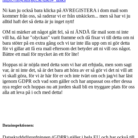
Ni kan ju också bara klicka på AVREGISTERA i dom mail som
kommer från oss, så raderar vi er från utskicken... men så har vi ju
alltid haft det så detta är ju inget nytt!
OM ni märker att något gått fel, så ni ÄNDÅ får mail som ni inte
vill ha, då har "olyckan" varit framme och då fixar vi till detta om ni
bara stöter på en extra gång och vi tar inte illa upp om ni gör detta
för vi gillar att få era mail eftersom det betyder att ni vill oss något.
Bättre ett mail för mycket än ett för lite!
Hoppas ni är nöjda med detta som vi har att erbjuda, men som sagt
var, är ni inte det, så är det bara att höra av er så gör vi det ni vill att
vi skall göra, för vi är här för er och inte tvärt om och jag/vi har läst
igenom GDPR och vad som gäller och har anpassat oss efter dessa
nya regler och hoppas nu att jorden skall bli en tryggare plats för oss
alla att leva på i och med detta!
Datainspektionen:
Dataskyddsförordningen (GDPR) gäller i hela EU och har också till