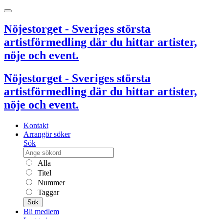
Nöjestorget - Sveriges största
artistförmedling där du hittar artister,
nöje och event.
Nöjestorget - Sveriges största
artistförmedling där du hittar artister,
nöje och event.
Kontakt
Arrangör söker
Sök
Alla
Titel
Nummer
Taggar
Sök
Bli medlem