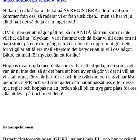
Ni kan ju också bara klicka på AVREGISTERA i dom mail som
kommer från oss, så raderar vi er från utskicken... men så har vi ju
alltid haft det så detta är ju inget nytt!
OM ni märker att något gått fel, så ni ÄNDÅ får mail som ni inte
vill ha, då har "olyckan" varit framme och då fixar vi till detta om ni
bara stöter på en extra gång och vi tar inte illa upp om ni gör detta
för vi gillar att få era mail eftersom det betyder att ni vill oss något.
Bättre ett mail för mycket än ett för lite!
Hoppas ni är nöjda med detta som vi har att erbjuda, men som sagt
var, är ni inte det, så är det bara att höra av er så gör vi det ni vill att
vi skall göra, för vi är här för er och inte tvärt om och jag/vi har läst
igenom GDPR och vad som gäller och har anpassat oss efter dessa
nya regler och hoppas nu att jorden skall bli en tryggare plats för oss
alla att leva på i och med detta!
Datainspektionen:
Dataskyddsförordningen (GDPR) gäller i hela EU och har också till