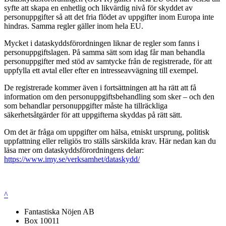
syfte att skapa en enhetlig och likvärdig nivå för skyddet av
personuppgifter så att det fria flödet av uppgifter inom Europa inte
hindras. Samma regler gäller inom hela EU.
Mycket i dataskyddsförordningen liknar de regler som fanns i
personuppgiftslagen. På samma sätt som idag får man behandla
personuppgifter med stöd av samtycke från de registrerade, för att
uppfylla ett avtal eller efter en intresseavvägning till exempel.
De registrerade kommer även i fortsättningen att ha rätt att få
information om den personuppgiftsbehandling som sker – och den
som behandlar personuppgifter måste ha tillräckliga
säkerhetsåtgärder för att uppgifterna skyddas på rätt sätt.
Om det är fråga om uppgifter om hälsa, etniskt ursprung, politisk
uppfattning eller religiös tro ställs särskilda krav. Här nedan kan du
läsa mer om dataskyddsförordningens delar:
https://www.imy.se/verksamhet/dataskydd/
^
Fantastiska Nöjen AB
Box 10011