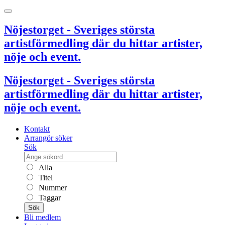
Nöjestorget - Sveriges största
artistförmedling där du hittar artister,
nöje och event.
Nöjestorget - Sveriges största
artistförmedling där du hittar artister,
nöje och event.
Kontakt
Arrangör söker
Sök
Alla
Titel
Nummer
Taggar
Sök
Bli medlem