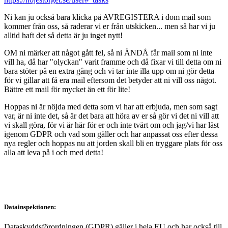
Ni kan ju också bara klicka på AVREGISTERA i dom mail som
kommer från oss, så raderar vi er från utskicken... men så har vi ju
alltid haft det så detta är ju inget nytt!
OM ni märker att något gått fel, så ni ÄNDÅ får mail som ni inte
vill ha, då har "olyckan" varit framme och då fixar vi till detta om ni
bara stöter på en extra gång och vi tar inte illa upp om ni gör detta
för vi gillar att få era mail eftersom det betyder att ni vill oss något.
Bättre ett mail för mycket än ett för lite!
Hoppas ni är nöjda med detta som vi har att erbjuda, men som sagt
var, är ni inte det, så är det bara att höra av er så gör vi det ni vill att
vi skall göra, för vi är här för er och inte tvärt om och jag/vi har läst
igenom GDPR och vad som gäller och har anpassat oss efter dessa
nya regler och hoppas nu att jorden skall bli en tryggare plats för oss
alla att leva på i och med detta!
Datainspektionen:
Dataskyddsförordningen (GDPR) gäller i hela EU och har också till