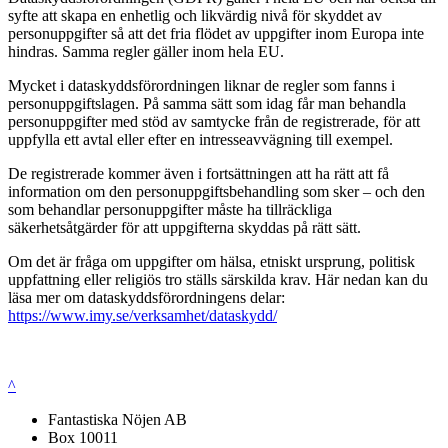
syfte att skapa en enhetlig och likvärdig nivå för skyddet av
personuppgifter så att det fria flödet av uppgifter inom Europa inte
hindras. Samma regler gäller inom hela EU.
Mycket i dataskyddsförordningen liknar de regler som fanns i
personuppgiftslagen. På samma sätt som idag får man behandla
personuppgifter med stöd av samtycke från de registrerade, för att
uppfylla ett avtal eller efter en intresseavvägning till exempel.
De registrerade kommer även i fortsättningen att ha rätt att få
information om den personuppgiftsbehandling som sker – och den
som behandlar personuppgifter måste ha tillräckliga
säkerhetsåtgärder för att uppgifterna skyddas på rätt sätt.
Om det är fråga om uppgifter om hälsa, etniskt ursprung, politisk
uppfattning eller religiös tro ställs särskilda krav. Här nedan kan du
läsa mer om dataskyddsförordningens delar:
https://www.imy.se/verksamhet/dataskydd/
^
Fantastiska Nöjen AB
Box 10011