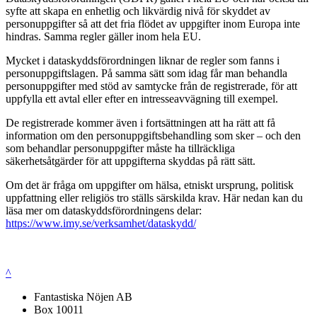
syfte att skapa en enhetlig och likvärdig nivå för skyddet av
personuppgifter så att det fria flödet av uppgifter inom Europa inte
hindras. Samma regler gäller inom hela EU.
Mycket i dataskyddsförordningen liknar de regler som fanns i
personuppgiftslagen. På samma sätt som idag får man behandla
personuppgifter med stöd av samtycke från de registrerade, för att
uppfylla ett avtal eller efter en intresseavvägning till exempel.
De registrerade kommer även i fortsättningen att ha rätt att få
information om den personuppgiftsbehandling som sker – och den
som behandlar personuppgifter måste ha tillräckliga
säkerhetsåtgärder för att uppgifterna skyddas på rätt sätt.
Om det är fråga om uppgifter om hälsa, etniskt ursprung, politisk
uppfattning eller religiös tro ställs särskilda krav. Här nedan kan du
läsa mer om dataskyddsförordningens delar:
https://www.imy.se/verksamhet/dataskydd/
^
Fantastiska Nöjen AB
Box 10011