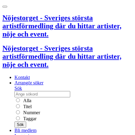
Nöjestorget - Sveriges största
artistförmedling där du hittar artister,
nöje och event.
Nöjestorget - Sveriges största
artistförmedling där du hittar artister,
nöje och event.
Kontakt
Arrangör söker
Sök
Alla
Titel
Nummer
Taggar
Sök
Bli medlem