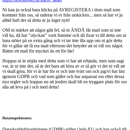
Ni kan ju också bara klicka på AVREGISTERA i dom mail som
kommer från oss, så raderar vi er från utskicken... men så har vi ju
alltid haft det så detta är ju inget nytt!
OM ni märker att något gått fel, så ni ÄNDÅ får mail som ni inte
vill ha, då har "olyckan" varit framme och då fixar vi till detta om ni
bara stöter på en extra gång och vi tar inte illa upp om ni gör detta
för vi gillar att få era mail eftersom det betyder att ni vill oss något.
Bättre ett mail för mycket än ett för lite!
Hoppas ni är nöjda med detta som vi har att erbjuda, men som sagt
var, är ni inte det, så är det bara att höra av er så gör vi det ni vill att
vi skall göra, för vi är här för er och inte tvärt om och jag/vi har läst
igenom GDPR och vad som gäller och har anpassat oss efter dessa
nya regler och hoppas nu att jorden skall bli en tryggare plats för oss
alla att leva på i och med detta!
Datainspektionen:
Dataskyddsförordningen (GDPR) gäller i hela EU och har också till