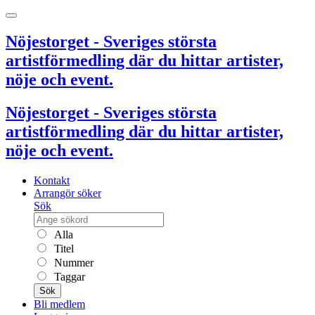
Nöjestorget - Sveriges största
artistförmedling där du hittar artister,
nöje och event.
Nöjestorget - Sveriges största
artistförmedling där du hittar artister,
nöje och event.
Kontakt
Arrangör söker
Sök
Alla
Titel
Nummer
Taggar
Sök
Bli medlem