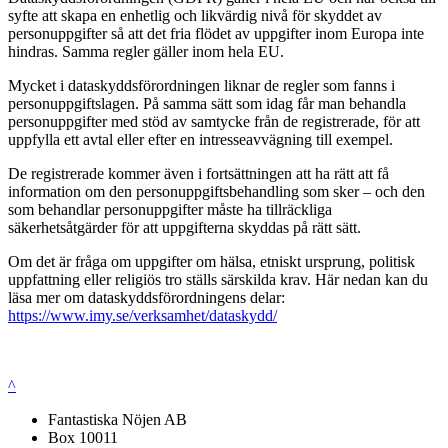
syfte att skapa en enhetlig och likvärdig nivå för skyddet av
personuppgifter så att det fria flödet av uppgifter inom Europa inte
hindras. Samma regler gäller inom hela EU.
Mycket i dataskyddsförordningen liknar de regler som fanns i
personuppgiftslagen. På samma sätt som idag får man behandla
personuppgifter med stöd av samtycke från de registrerade, för att
uppfylla ett avtal eller efter en intresseavvägning till exempel.
De registrerade kommer även i fortsättningen att ha rätt att få
information om den personuppgiftsbehandling som sker – och den
som behandlar personuppgifter måste ha tillräckliga
säkerhetsåtgärder för att uppgifterna skyddas på rätt sätt.
Om det är fråga om uppgifter om hälsa, etniskt ursprung, politisk
uppfattning eller religiös tro ställs särskilda krav. Här nedan kan du
läsa mer om dataskyddsförordningens delar:
https://www.imy.se/verksamhet/dataskydd/
^
Fantastiska Nöjen AB
Box 10011