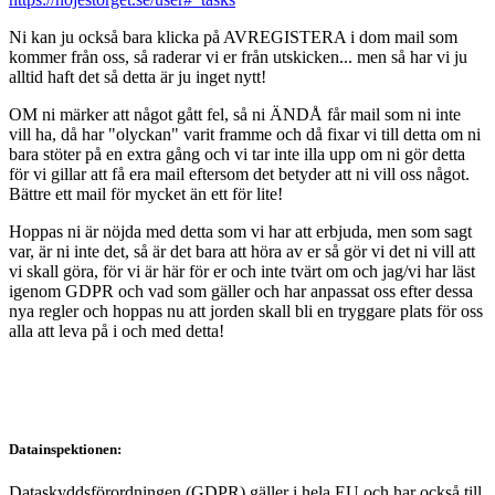
Ni kan ju också bara klicka på AVREGISTERA i dom mail som
kommer från oss, så raderar vi er från utskicken... men så har vi ju
alltid haft det så detta är ju inget nytt!
OM ni märker att något gått fel, så ni ÄNDÅ får mail som ni inte
vill ha, då har "olyckan" varit framme och då fixar vi till detta om ni
bara stöter på en extra gång och vi tar inte illa upp om ni gör detta
för vi gillar att få era mail eftersom det betyder att ni vill oss något.
Bättre ett mail för mycket än ett för lite!
Hoppas ni är nöjda med detta som vi har att erbjuda, men som sagt
var, är ni inte det, så är det bara att höra av er så gör vi det ni vill att
vi skall göra, för vi är här för er och inte tvärt om och jag/vi har läst
igenom GDPR och vad som gäller och har anpassat oss efter dessa
nya regler och hoppas nu att jorden skall bli en tryggare plats för oss
alla att leva på i och med detta!
Datainspektionen:
Dataskyddsförordningen (GDPR) gäller i hela EU och har också till