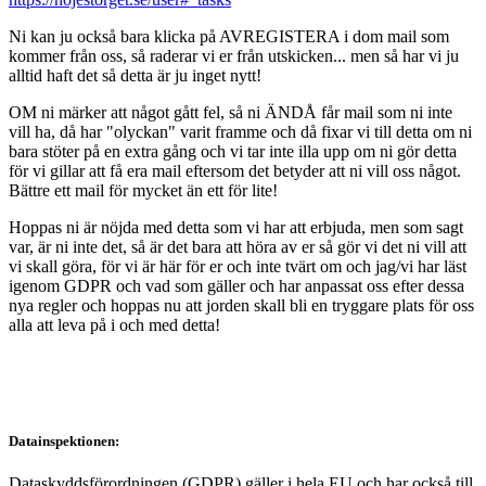
Ni kan ju också bara klicka på AVREGISTERA i dom mail som
kommer från oss, så raderar vi er från utskicken... men så har vi ju
alltid haft det så detta är ju inget nytt!
OM ni märker att något gått fel, så ni ÄNDÅ får mail som ni inte
vill ha, då har "olyckan" varit framme och då fixar vi till detta om ni
bara stöter på en extra gång och vi tar inte illa upp om ni gör detta
för vi gillar att få era mail eftersom det betyder att ni vill oss något.
Bättre ett mail för mycket än ett för lite!
Hoppas ni är nöjda med detta som vi har att erbjuda, men som sagt
var, är ni inte det, så är det bara att höra av er så gör vi det ni vill att
vi skall göra, för vi är här för er och inte tvärt om och jag/vi har läst
igenom GDPR och vad som gäller och har anpassat oss efter dessa
nya regler och hoppas nu att jorden skall bli en tryggare plats för oss
alla att leva på i och med detta!
Datainspektionen:
Dataskyddsförordningen (GDPR) gäller i hela EU och har också till