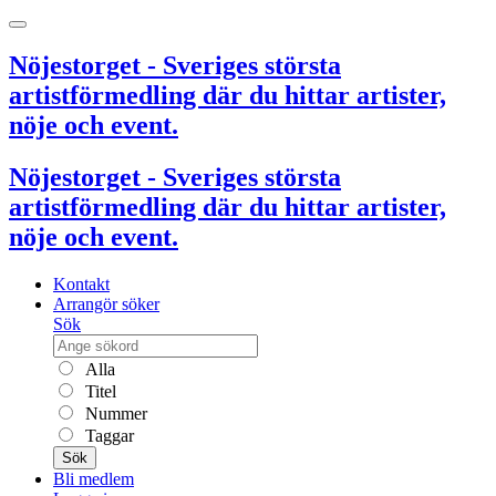
Nöjestorget - Sveriges största
artistförmedling där du hittar artister,
nöje och event.
Nöjestorget - Sveriges största
artistförmedling där du hittar artister,
nöje och event.
Kontakt
Arrangör söker
Sök
Alla
Titel
Nummer
Taggar
Sök
Bli medlem