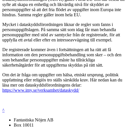
syfte att skapa en enhetlig och likvärdig nivå för skyddet av
personuppgifter så att det fria flödet av uppgifter inom Europa inte
hindras. Samma regler gäller inom hela EU.
Mycket i dataskyddsförordningen liknar de regler som fanns i
personuppgiftslagen. På samma sätt som idag får man behandla
personuppgifter med stöd av samtycke från de registrerade, för att
uppfylla ett avtal eller efter en intresseavvägning till exempel.
De registrerade kommer även i fortsättningen att ha rätt att få
information om den personuppgiftsbehandling som sker – och den
som behandlar personuppgifter måste ha tillräckliga
säkerhetsåtgärder för att uppgifterna skyddas på rätt sätt.
Om det är fråga om uppgifter om hälsa, etniskt ursprung, politisk
uppfattning eller religiös tro ställs särskilda krav. Här nedan kan du
läsa mer om dataskyddsförordningens delar:
https://www.imy.se/verksamhet/dataskydd/
^
Fantastiska Nöjen AB
Box 10011