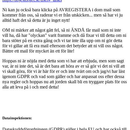
Ni kan ju också bara klicka på AVREGISTERA i dom mail som
kommer från oss, så raderar vi er från utskicken... men så har vi ju
alltid haft det så detta är ju inget nytt!
OM ni märker att något gått fel, så ni ÄNDÅ får mail som ni inte
vill ha, då har "olyckan" varit framme och då fixar vi till detta om ni
bara stöter på en extra gång och vi tar inte illa upp om ni gör detta
för vi gillar att få era mail eftersom det betyder att ni vill oss något.
Bättre ett mail för mycket än ett för lite!
Hoppas ni är nöjda med detta som vi har att erbjuda, men som sagt
var, är ni inte det, så är det bara att höra av er så gör vi det ni vill att
vi skall göra, för vi är här för er och inte tvärt om och jag/vi har läst
igenom GDPR och vad som gäller och har anpassat oss efter dessa
nya regler och hoppas nu att jorden skall bli en tryggare plats för oss
alla att leva på i och med detta!
Datainspektionen:
Dataskyddsförordningen (GDPR) gäller i hela EU och har också till