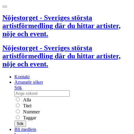
Nöjestorget - Sveriges största
artistförmedling där du hittar artister,
nöje och event.
Nöjestorget - Sveriges största
artistförmedling där du hittar artister,
nöje och event.
Kontakt
Arrangör söker
Sök
Alla
Titel
Nummer
Taggar
Sök
Bli medlem