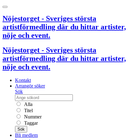
Nöjestorget - Sveriges största
artistförmedling där du hittar artister,
nöje och event.
Nöjestorget - Sveriges största
artistförmedling där du hittar artister,
nöje och event.
Kontakt
Arrangör söker
Sök
Alla
Titel
Nummer
Taggar
Sök
Bli medlem