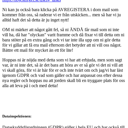
Ni kan ju också bara klicka på AVREGISTERA i dom mail som
kommer från oss, så raderar vi er från utskicken... men så har vi ju
alltid haft det så detta är ju inget nytt!
OM ni märker att något gått fel, så ni ÄNDÅ får mail som ni inte
vill ha, då har "olyckan" varit framme och då fixar vi till detta om ni
bara stöter på en extra gång och vi tar inte illa upp om ni gör detta
för vi gillar att få era mail eftersom det betyder att ni vill oss något.
Bättre ett mail för mycket än ett för lite!
Hoppas ni är nöjda med detta som vi har att erbjuda, men som sagt
var, är ni inte det, så är det bara att höra av er så gör vi det ni vill att
vi skall göra, för vi är här för er och inte tvärt om och jag/vi har läst
igenom GDPR och vad som gäller och har anpassat oss efter dessa
nya regler och hoppas nu att jorden skall bli en tryggare plats för oss
alla att leva på i och med detta!
Datainspektionen:
Dataskyddsförordningen (GDPR) gäller i hela EU och har också till