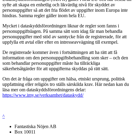
syfte att skapa en enhetlig och likvärdig nivå för skyddet av
personuppgifter så att det fria flödet av uppgifter inom Europa inte
hindras. Samma regler gäller inom hela EU.
Mycket i dataskyddsförordningen liknar de regler som fanns i
personuppgiftslagen. På samma sätt som idag får man behandla
personuppgifter med stöd av samtycke från de registrerade, för att
uppfylla ett avtal eller efter en intresseavvägning till exempel.
De registrerade kommer även i fortsättningen att ha rätt att få
information om den personuppgiftsbehandling som sker – och den
som behandlar personuppgifter måste ha tillräckliga
säkerhetsåtgärder för att uppgifterna skyddas på rätt sätt.
Om det är fråga om uppgifter om hälsa, etniskt ursprung, politisk
uppfattning eller religiös tro ställs särskilda krav. Här nedan kan du
läsa mer om dataskyddsförordningens delar:
https://www.imy.se/verksamhet/dataskydd/
^
Fantastiska Nöjen AB
Box 10011