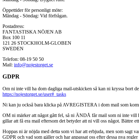
Öppettider för personligt möte:
Måndag - Söndag: Vid förfrågan.
Postadress:
FANTASTISKA NÖJEN AB
Box 100 11
121 26 STOCKHOLM-GLOBEN
SWEDEN
Telefon: 08-19 50 50
Mail:
info@nojestorget.se
GDPR
Om ni inte vill ha dom dagliga mail-utskicken så kan ni kryssa bort des
https://nojestorget.se/user#_tasks
Ni kan ju också bara klicka på AVREGISTERA i dom mail som kommer från 
OM ni märker att något gått fel, så ni ÄNDÅ får mail som ni inte vill ha
gillar att få era mail eftersom det betyder att ni vill oss något. Bättre et
Hoppas ni är nöjda med detta som vi har att erbjuda, men som sagt var, är 
GDPR och vad som gäller och har anpassat oss efter dessa nya regler och