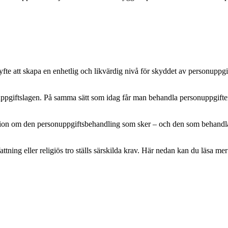
e att skapa en enhetlig och likvärdig nivå för skyddet av personuppgifte
pgiftslagen. På samma sätt som idag får man behandla personuppgifter m
mation om den personuppgiftsbehandling som sker – och den som behandlar 
attning eller religiös tro ställs särskilda krav. Här nedan kan du läsa 