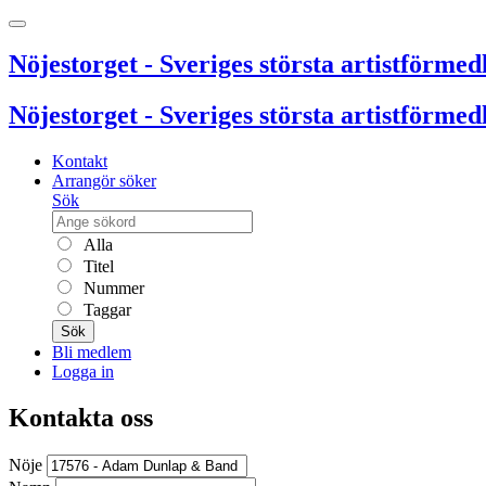
Nöjestorget - Sveriges största artistförmedl
Nöjestorget - Sveriges största artistförmedl
Kontakt
Arrangör söker
Sök
Alla
Titel
Nummer
Taggar
Sök
Bli medlem
Logga in
Kontakta oss
Nöje