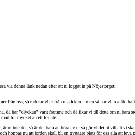
sa via denna länk nedan efter att ni loggat in på Nöjestorget:
oss, så raderar vi er från utskicken... men så har vi ju alltid haft de
, då har "olyckan" varit framme och då fixar vi till detta om ni bara stöt
t mail för mycket än ett för lite!
ni inte det, så är det bara att höra av er så gör vi det ni vill att vi ska
 hoppas nu att jorden skall bli en tryggare plats för oss alla att leva 