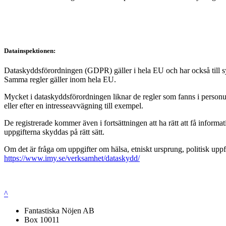
Datainspektionen:
Dataskyddsförordningen (GDPR) gäller i hela EU och har också till syft
Samma regler gäller inom hela EU.
Mycket i dataskyddsförordningen liknar de regler som fanns i personup
eller efter en intresseavvägning till exempel.
De registrerade kommer även i fortsättningen att ha rätt att få infor
uppgifterna skyddas på rätt sätt.
Om det är fråga om uppgifter om hälsa, etniskt ursprung, politisk uppf
https://www.imy.se/verksamhet/dataskydd/
^
Fantastiska Nöjen AB
Box 10011